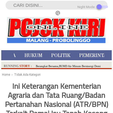
Night Mode
ISTIWA
HUKUM
POLITIK
PEMERINTAH
RUNNING
STORY
:
Berangkat Bersama,BUMD Air Minum Bersinergi Demi
Pelayanan Air Minum Aman Malang Raya!
Home
› Tidak Ada Kategori
Dua Pelaku Pembunuhan Manusia Silver di Probolinggo
Ini Keterangan Kementerian
Ditangkap di Kediri,Satu Buron
Agraria dan Tata Ruang/Badan
SDN Sumberejo 02 Kota Batu Kembangkan Program Inovasi
Literasi Melalui LASKAR JODA, Usung Filosofi Gelar Sehelai
Pertanahan Nasional (ATR/BPN)
Tikar
Ambulance Dari Berbagai Daerah Padati Kota Wisata Batu