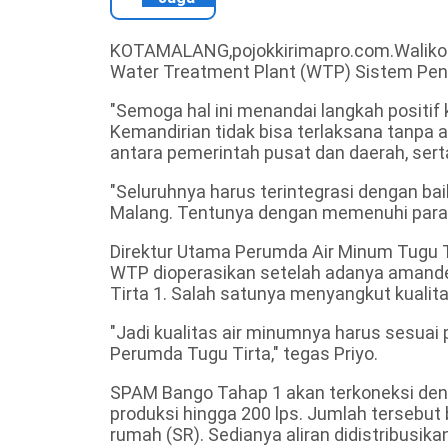
KOTAMALANG,pojokkirimapro.com.Walikot
Water Treatment Plant (WTP) Sistem Peny
"Semoga hal ini menandai langkah positif
Kemandirian tidak bisa terlaksana tanpa a
antara pemerintah pusat dan daerah, sert
"Seluruhnya harus terintegrasi dengan b
Malang. Tentunya dengan memenuhi param
Direktur Utama Perumda Air Minum Tugu Ti
WTP dioperasikan setelah adanya amand
Tirta 1. Salah satunya menyangkut kualita
"Jadi kualitas air minumnya harus sesua
Perumda Tugu Tirta," tegas Priyo.
SPAM Bango Tahap 1 akan terkoneksi deng
produksi hingga 200 lps. Jumlah tersebut
rumah (SR). Sedianya aliran didistribusi