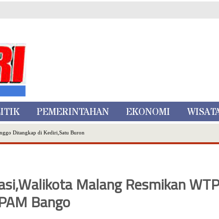
ITIK
PEMERINTAHAN
EKONOMI
WISAT
nggo Ditangkap di Kediri,Satu Buron
Inovasi Literasi Melalui LASKAR JODA, Usung Filosofi Gelar Sehelai Tikar
ta Batu
, Mikutopia Buka Rekrutmen Karyawan,Berikut Kualifikasinya
asi,Walikota Malang Resmikan WT
Dialog Bersama Petani
N DATA PEMILIH BERKELANJUTAN (PDPB) TRIWULAN II
PAM Bango
a City Expo APEKSI XVIII Medan
atu Gelar Kapolres Cup 9 Ball Tournament,Gandeng Carabao Bistro & Pool Batu HQ Total Hadiah