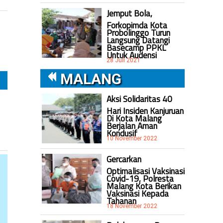
Jemput Bola,
Forkopimda Kota
Probolinggo Turun
Langsung Datangi
Basecamp PPKL
Untuk Audensi
28 Juli 2021
MALANG
Aksi Solidaritas 40
Hari Insiden Kanjuruan
Di Kota Malang
Berjalan Aman
Kondusif
10 November 2022
Gercarkan
Optimalisasi Vaksinasi
Covid-19, Polresta
Malang Kota Berikan
Vaksinasi Kepada
Tahanan
18 November 2022