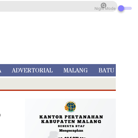
Night Mode
A
ADVERTORIAL
MALANG
BATU
P
 Rp 5 Juta