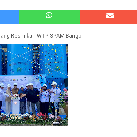
 Kode Etik Advokat, Abd. Aziz Divonis Bersalah
pir Ke-Waroeng Tani Dau Malang,Dijamin Ketagihan,Ini Sebabnya
alang Resmikan WTP SPAM Bango