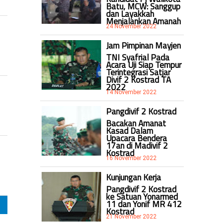
Batu, MCW: Sanggup
dan Layakkah
Menjalankan Amanah
24 November 2022
Jam Pimpinan Mayjen
TNI Syafrial Pada
Acara Uji Siap Tempur
Terintegrasi Satjar
Divif 2 Kostrad TA
2022
14 November 2022
Pangdivif 2 Kostrad
Bacakan Amanat
Kasad Dalam
Upacara Bendera
17an di Madivif 2
Kostrad
16 November 2022
Kunjungan Kerja
Pangdivif 2 Kostrad
ke Satuan Yonarmed
11 dan Yonif MR 412
Kostrad
21 November 2022