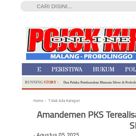
HOME
PERISTIWA
HUKUM
POL
RUNNING
STORY
:
Dua Pelaku Pembunuhan Manusia Silver di Proboli
SDN Sumberejo 02 Kota Batu Kembangkan Program 
Ambulance Dari Berbagai Daerah Padati Kota Wisa
Home
› Tidak Ada Kategori
Hadirkan Tujuh Sapta Pesona Wisata di Amfiteater
Amandemen PKS Terealis
Polsek Wonoasih Perkuat Ketahanan Pangan Lewat 
RILIS RAPAT PLENO TERBUKA PEMUTAKHIRA
S
Tugu Tirta Usung 'Smart Water City' di Indonesi
-
Agustus 05, 2025
Meriah,Peringati Hari Bhayangkara ke-80,Polres B