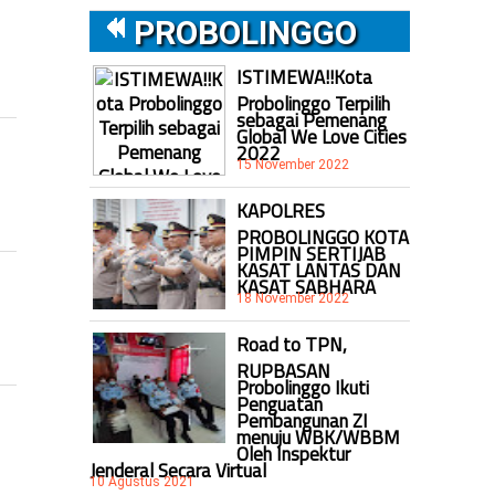
PROBOLINGGO
ISTIMEWA!!Kota
Probolinggo Terpilih
sebagai Pemenang
Global We Love Cities
2022
15 November 2022
KAPOLRES
PROBOLINGGO KOTA
PIMPIN SERTIJAB
KASAT LANTAS DAN
KASAT SABHARA
18 November 2022
Road to TPN,
RUPBASAN
Probolinggo Ikuti
Penguatan
Pembangunan ZI
menuju WBK/WBBM
Oleh Inspektur
Jenderal Secara Virtual
10 Agustus 2021