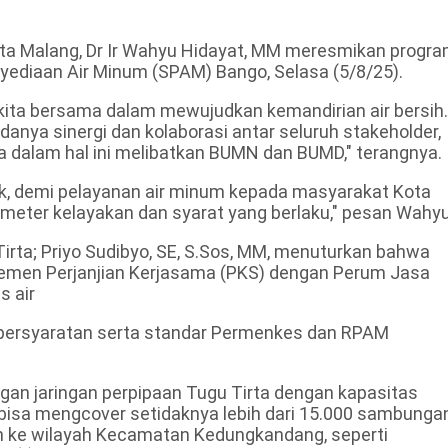
a Malang, Dr Ir Wahyu Hidayat, MM meresmikan progr
ediaan Air Minum (SPAM) Bango, Selasa (5/8/25).
 kita bersama dalam mewujudkan kemandirian air bersih.
danya sinergi dan kolaborasi antar seluruh stakeholder,
a dalam hal ini melibatkan BUMN dan BUMD," terangnya.
aik, demi pelayanan air minum kepada masyarakat Kota
eter kelayakan dan syarat yang berlaku," pesan Wahyu
rta; Priyo Sudibyo, SE, S.Sos, MM, menuturkan bahwa
emen Perjanjian Kerjasama (PKS) dengan Perum Jasa
s air
i persyaratan serta standar Permenkes dan RPAM
an jaringan perpipaan Tugu Tirta dengan kapasitas
 bisa mengcover setidaknya lebih dari 15.000 sambunga
kan ke wilayah Kecamatan Kedungkandang, seperti