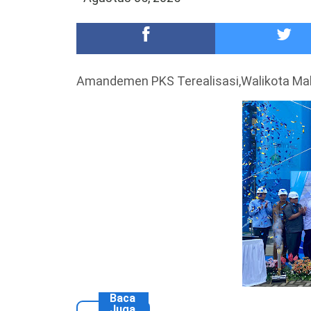
DKD PERADI Malang Jatuhkan Putusan Pelanggaran
Healing-Healing Ke-Malang Batu Jangan Lupa Mam
Amandemen PKS Terealisasi,Walikota M
Baca
Juga