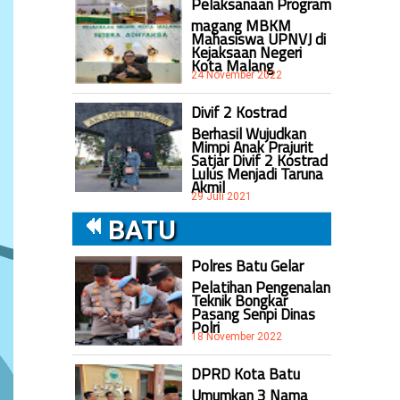
Pelaksanaan Program
magang MBKM
Mahasiswa UPNVJ di
Kejaksaan Negeri
Kota Malang
24 November 2022
Divif 2 Kostrad
Berhasil Wujudkan
Mimpi Anak Prajurit
Satjar Divif 2 Kostrad
Lulus Menjadi Taruna
Akmil
29 Juli 2021
BATU
Polres Batu Gelar
Pelatihan Pengenalan
Teknik Bongkar
Pasang Senpi Dinas
Polri
18 November 2022
DPRD Kota Batu
Umumkan 3 Nama