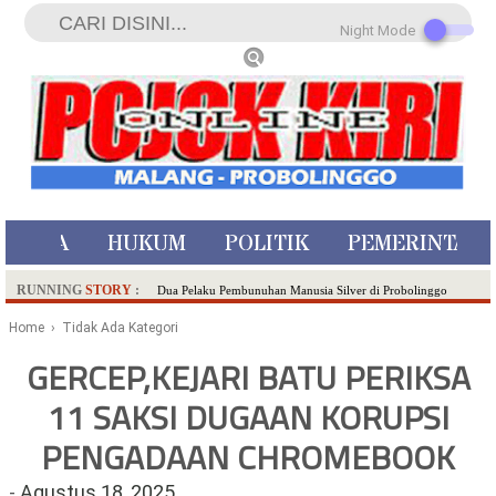
Night Mode
ISTIWA
HUKUM
POLITIK
PEMERINTAH
RUNNING
STORY
:
Dua Pelaku Pembunuhan Manusia Silver di Probolinggo
Ditangkap di Kediri,Satu Buron
Home
› Tidak Ada Kategori
SDN Sumberejo 02 Kota Batu Kembangkan Program Inovasi
GERCEP,KEJARI BATU PERIKSA
Literasi Melalui LASKAR JODA, Usung Filosofi Gelar Sehelai
11 SAKSI DUGAAN KORUPSI
Tikar
Ambulance Dari Berbagai Daerah Padati Kota Wisata Batu
PENGADAAN CHROMEBOOK
Hadirkan Tujuh Sapta Pesona Wisata di Amfiteater, Mikutopia
Buka Rekrutmen Karyawan,Berikut Kualifikasinya
-
Agustus 18, 2025