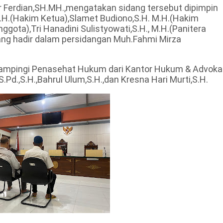
uar Ferdian,SH.MH.,mengatakan sidang tersebut dipimpin
H.(Hakim Ketua),Slamet Budiono,S.H. M.H.(Hakim
gota),Tri Hanadini Sulistyowati,S.H., M.H.(Panitera
ng hadir dalam persidangan Muh.Fahmi Mirza
dampingi Penasehat Hukum dari Kantor Hukum & Advoka
S.Pd.,S.H.,Bahrul Ulum,S.H.,dan Kresna Hari Murti,S.H.