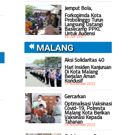
Jemput Bola,
Forkopimda Kota
Probolinggo Turun
Langsung Datangi
Basecamp PPKL
Untuk Audensi
28 Juli 2021
MALANG
Aksi Solidaritas 40
Hari Insiden Kanjuruan
Di Kota Malang
Berjalan Aman
Kondusif
10 November 2022
Gercarkan
Optimalisasi Vaksinasi
Covid-19, Polresta
Malang Kota Berikan
Vaksinasi Kepada
Tahanan
18 November 2022