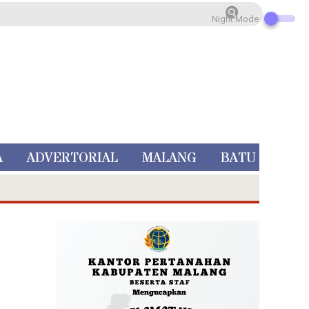
Night Mode
A
ADVERTORIAL
MALANG
BATU