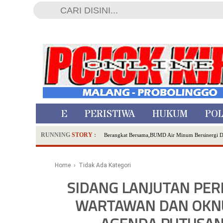
HOME
PERISTIWA
HUKUM
POL
RUNNING
STORY
:
Berangkat Bersama,BUMD Air Minum Bersinergi 
Dua Pelaku Pembunuhan Manusia Silver di Proboli
SDN Sumberejo 02 Kota Batu Kembangkan Program 
Home
› Tidak Ada Kategori
Ambulance Dari Berbagai Daerah Padati Kota Wisa
SIDANG LANJUTAN PE
Hadirkan Tujuh Sapta Pesona Wisata di Amfiteater
WARTAWAN DAN OKNU
Polsek Wonoasih Perkuat Ketahanan Pangan Lewat 
RILIS RAPAT PLENO TERBUKA PEMUTAKHIRA
Tugu Tirta Usung 'Smart Water City' di Indonesi