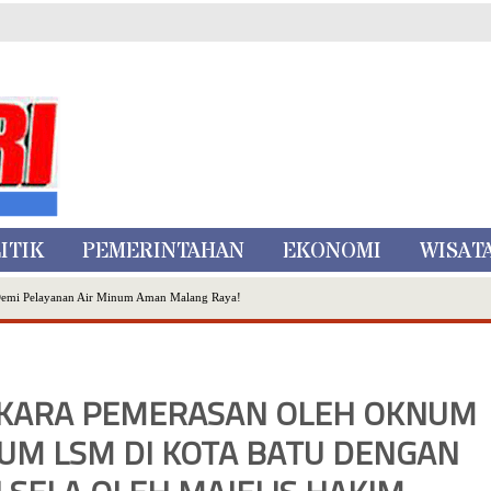
ITIK
PEMERINTAHAN
EKONOMI
WISAT
Demi Pelayanan Air Minum Aman Malang Raya!
nggo Ditangkap di Kediri,Satu Buron
Inovasi Literasi Melalui LASKAR JODA, Usung Filosofi Gelar Sehelai Tikar
ta Batu
RKARA PEMERASAN OLEH OKNUM
, Mikutopia Buka Rekrutmen Karyawan,Berikut Kualifikasinya
M LSM DI KOTA BATU DENGAN
Dialog Bersama Petani
N DATA PEMILIH BERKELANJUTAN (PDPB) TRIWULAN II
a City Expo APEKSI XVIII Medan