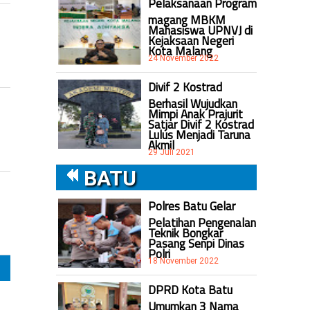
Pelaksanaan Program
magang MBKM
Mahasiswa UPNVJ di
Kejaksaan Negeri
Kota Malang
24 November 2022
Divif 2 Kostrad
Berhasil Wujudkan
Mimpi Anak Prajurit
Satjar Divif 2 Kostrad
Lulus Menjadi Taruna
Akmil
29 Juli 2021
BATU
Polres Batu Gelar
Pelatihan Pengenalan
Teknik Bongkar
Pasang Senpi Dinas
Polri
18 November 2022
DPRD Kota Batu
Umumkan 3 Nama