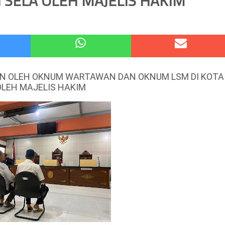
SELA OLEH MAJELIS HAKIM
atu Gelar Kapolres Cup 9 Ball Tournament,Gandeng Carabao Bistro & Pool Batu HQ Total Hadiah
 Kode Etik Advokat, Abd. Aziz Divonis Bersalah
N OLEH OKNUM WARTAWAN DAN OKNUM LSM DI KOTA
LEH MAJELIS HAKIM