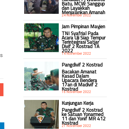
Batu, MCW: Sanggup
dan Layakkah
Menjalankan Amanah
24 November 2022
Jam Pimpinan Mayjen
TNI Syafrial Pada
Acara Uji Siap Tempur
Terintegrasi Satjar
Divif 2 Kostrad TA
2022
14 November 2022
us
Pangdivif 2 Kostrad
Bacakan Amanat
Kasad Dalam
Upacara Bendera
17an di Madivif 2
Kostrad
16 November 2022
Kunjungan Kerja
Pangdivif 2 Kostrad
ke Satuan Yonarmed
11 dan Yonif MR 412
Kostrad
21 November 2022