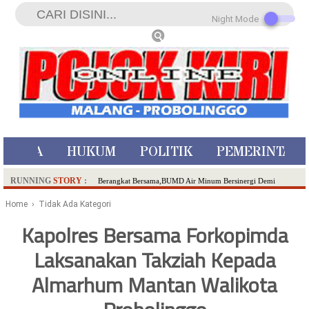
Night Mode
ISTIWA
HUKUM
POLITIK
PEMERINTAH
RUNNING
STORY
:
Berangkat Bersama,BUMD Air Minum Bersinergi Demi
Pelayanan Air Minum Aman Malang Raya!
Home
› Tidak Ada Kategori
Dua Pelaku Pembunuhan Manusia Silver di Probolinggo
Kapolres Bersama Forkopimda
Ditangkap di Kediri,Satu Buron
Laksanakan Takziah Kepada
SDN Sumberejo 02 Kota Batu Kembangkan Program Inovasi
Literasi Melalui LASKAR JODA, Usung Filosofi Gelar Sehelai
Almarhum Mantan Walikota
Tikar
Ambulance Dari Berbagai Daerah Padati Kota Wisata Batu