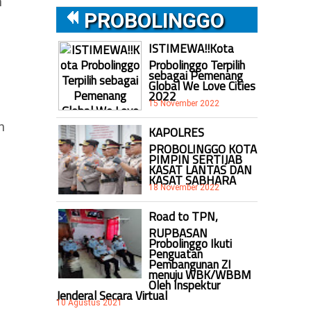
n
PROBOLINGGO
ISTIMEWA!!Kota
Probolinggo Terpilih
sebagai Pemenang
Global We Love Cities
2022
15 November 2022
n
KAPOLRES
PROBOLINGGO KOTA
PIMPIN SERTIJAB
KASAT LANTAS DAN
KASAT SABHARA
18 November 2022
Road to TPN,
RUPBASAN
Probolinggo Ikuti
Penguatan
Pembangunan ZI
menuju WBK/WBBM
Oleh Inspektur
Jenderal Secara Virtual
10 Agustus 2021