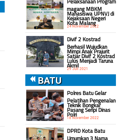
Pelaksanaan Program
magang MBKM
Mahasiswa UPNVJ di
Kejaksaan Negeri
Kota Malang
24 November 2022
Divif 2 Kostrad
Berhasil Wujudkan
Mimpi Anak Prajurit
Satjar Divif 2 Kostrad
Lulus Menjadi Taruna
Akmil
29 Juli 2021
BATU
Polres Batu Gelar
Pelatihan Pengenalan
Teknik Bongkar
Pasang Senpi Dinas
Polri
18 November 2022
DPRD Kota Batu
Umumkan 3 Nama