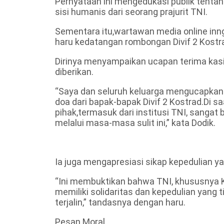
Pernyataan ini mengedukasi publik tenta
sisi humanis dari seorang prajurit TNI.
Sementara itu,wartawan media online i
haru kedatangan rombongan Divif 2 Kostr
Dirinya menyampaikan ucapan terima kas
diberikan.
“Saya dan seluruh keluarga mengucapkan 
doa dari bapak-bapak Divif 2 Kostrad.Di sa
pihak,termasuk dari institusi TNI, sangat 
melalui masa-masa sulit ini,” kata Dodik.
Ia juga mengapresiasi sikap kepedulian ya
“Ini membuktikan bahwa TNI, khususnya K
memiliki solidaritas dan kepedulian yang t
terjalin,” tandasnya dengan haru.
Pesan Moral