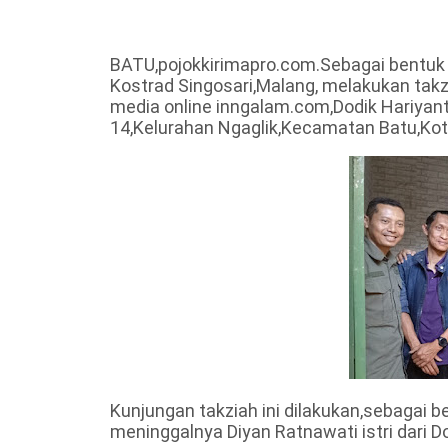
BATU,pojokkirimapro.com.Sebagai bentuk wuj
Kostrad Singosari,Malang, melakukan ta
media online inngalam.com,Dodik Hariyant
14,Kelurahan Ngaglik,Kecamatan Batu,Kot
Kunjungan takziah ini dilakukan,sebagai
meninggalnya Diyan Ratnawati istri dari Do