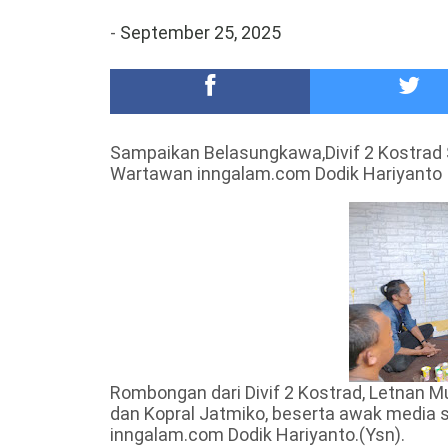
Meriah,Peringati Hari Bhayangkara ke-80,Polres B
-
September 25, 2025
DKD PERADI Malang Jatuhkan Putusan Pelanggaran
Sampaikan Belasungkawa,Divif 2 Kostrad
Wartawan inngalam.com Dodik Hariyanto
Rombongan dari Divif 2 Kostrad, Letnan M
dan Kopral Jatmiko, beserta awak media 
inngalam.com Dodik Hariyanto.(Ysn).