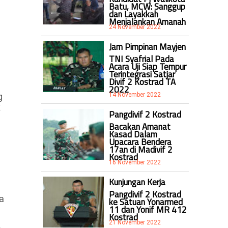
Batu, MCW: Sanggup
dan Layakkah
Menjalankan Amanah
24 November 2022
Jam Pimpinan Mayjen
TNI Syafrial Pada
Acara Uji Siap Tempur
Terintegrasi Satjar
Divif 2 Kostrad TA
2022
14 November 2022
g
k
Pangdivif 2 Kostrad
Bacakan Amanat
Kasad Dalam
Upacara Bendera
17an di Madivif 2
Kostrad
16 November 2022
Kunjungan Kerja
Pangdivif 2 Kostrad
a
ke Satuan Yonarmed
11 dan Yonif MR 412
Kostrad
21 November 2022