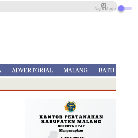
Night Mode
A
ADVERTORIAL
MALANG
BATU