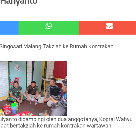
Hariyanto
atu Gelar Kapolres Cup 9 Ball Tournament,Gandeng Carabao Bistro & Pool Batu HQ Total Hadiah
 Kode Etik Advokat, Abd. Aziz Divonis Bersalah
 Singosari Malang Takziah ke Rumah Kontrakan
ulyanto didampingi oleh dua anggotanya, Kopral Wahyu
saat bertakziah ke rumah kontrakan wartawan