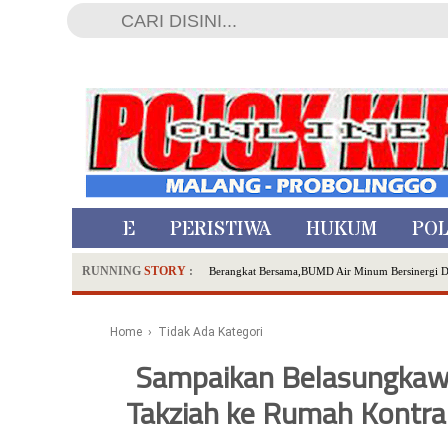
HOME
PERISTIWA
HUKUM
POL
RUNNING
STORY
:
Berangkat Bersama,BUMD Air Minum Bersinergi 
Dua Pelaku Pembunuhan Manusia Silver di Proboli
SDN Sumberejo 02 Kota Batu Kembangkan Program 
Home
› Tidak Ada Kategori
Ambulance Dari Berbagai Daerah Padati Kota Wisa
Sampaikan Belasungkawa,
Hadirkan Tujuh Sapta Pesona Wisata di Amfiteater
Takziah ke Rumah Kontr
Polsek Wonoasih Perkuat Ketahanan Pangan Lewat 
RILIS RAPAT PLENO TERBUKA PEMUTAKHIRA
Tugu Tirta Usung 'Smart Water City' di Indonesi