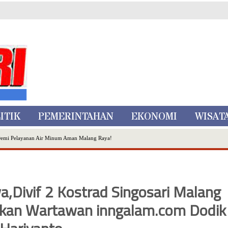
ITIK
PEMERINTAHAN
EKONOMI
WISAT
Demi Pelayanan Air Minum Aman Malang Raya!
nggo Ditangkap di Kediri,Satu Buron
Inovasi Literasi Melalui LASKAR JODA, Usung Filosofi Gelar Sehelai Tikar
ta Batu
Divif 2 Kostrad Singosari Malang
, Mikutopia Buka Rekrutmen Karyawan,Berikut Kualifikasinya
akan Wartawan inngalam.com Dodik
Dialog Bersama Petani
N DATA PEMILIH BERKELANJUTAN (PDPB) TRIWULAN II
a City Expo APEKSI XVIII Medan