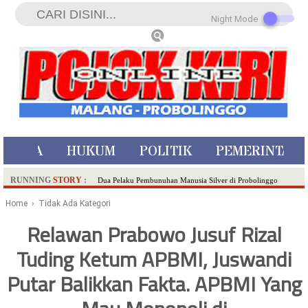
Night Mode
ISTIWA
HUKUM
POLITIK
PEMERINTAH
RUNNING
STORY
:
Dua Pelaku Pembunuhan Manusia Silver di Probolinggo
Ditangkap di Kediri,Satu Buron
Home
› Tidak Ada Kategori
SDN Sumberejo 02 Kota Batu Kembangkan Program Inovasi
Relawan Prabowo Jusuf Rizal
Literasi Melalui LASKAR JODA, Usung Filosofi Gelar Sehelai
Tuding Ketum APBMI, Juswandi
Tikar
Ambulance Dari Berbagai Daerah Padati Kota Wisata Batu
Putar Balikkan Fakta. APBMI Yang
Hadirkan Tujuh Sapta Pesona Wisata di Amfiteater, Mikutopia
Buka Rekrutmen Karyawan,Berikut Kualifikasinya