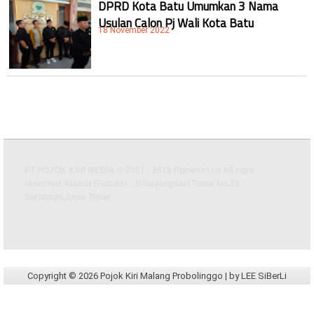
DPRD Kota Batu Umumkan 3 Nama
Usulan Calon Pj Wali Kota Batu
18 November 2022
PT POJOK KIRI MEDIA © 2007 - 2018 Pojokkiri.co All right
reserved Alamat Redaksi : Jl Gayungsari Timur No.35
Surabaya,Jawa Timur
Copyright ©
2026
Pojok Kiri Malang Probolinggo
| by
LEE SiBerLi
Design by
BABY LEE
| WongLeeWung/
-
|