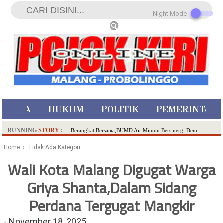
Night Mode
ISTIWA
HUKUM
POLITIK
PEMERINTAH
RUNNING
STORY
:
Berangkat Bersama,BUMD Air Minum Bersinergi Demi
Pelayanan Air Minum Aman Malang Raya!
Home
› Tidak Ada Kategori
Dua Pelaku Pembunuhan Manusia Silver di Probolinggo
Wali Kota Malang Digugat Warga
Ditangkap di Kediri,Satu Buron
Griya Shanta,Dalam Sidang
SDN Sumberejo 02 Kota Batu Kembangkan Program Inovasi
Literasi Melalui LASKAR JODA, Usung Filosofi Gelar Sehelai
Perdana Tergugat Mangkir
Tikar
Ambulance Dari Berbagai Daerah Padati Kota Wisata Batu
-
November 18, 2025