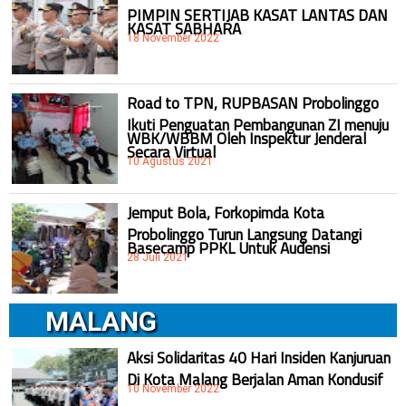
PIMPIN SERTIJAB KASAT LANTAS DAN
KASAT SABHARA
18 November 2022
Road to TPN, RUPBASAN Probolinggo
Ikuti Penguatan Pembangunan ZI menuju
WBK/WBBM Oleh Inspektur Jenderal
Secara Virtual
10 Agustus 2021
Jemput Bola, Forkopimda Kota
Probolinggo Turun Langsung Datangi
Basecamp PPKL Untuk Audensi
28 Juli 2021
MALANG
Aksi Solidaritas 40 Hari Insiden Kanjuruan
Di Kota Malang Berjalan Aman Kondusif
10 November 2022