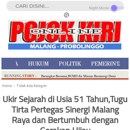
Night Mode
ISTIWA
HUKUM
POLITIK
PEMERINTAH
RUNNING
STORY
:
Berangkat Bersama,BUMD Air Minum Bersinergi Demi
Pelayanan Air Minum Aman Malang Raya!
Home
› Tidak Ada Kategori
Dua Pelaku Pembunuhan Manusia Silver di Probolinggo
Ukir Sejarah di Usia 51 Tahun,Tugu
Ditangkap di Kediri,Satu Buron
Tirta Pertegas Sinergi Malang
SDN Sumberejo 02 Kota Batu Kembangkan Program Inovasi
Literasi Melalui LASKAR JODA, Usung Filosofi Gelar Sehelai
Raya dan Bertumbuh dengan
Tikar
Ambulance Dari Berbagai Daerah Padati Kota Wisata Batu