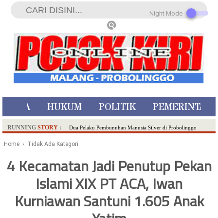
Night Mode
ISTIWA
HUKUM
POLITIK
PEMERINTAH
RUNNING
STORY
:
Dua Pelaku Pembunuhan Manusia Silver di Probolinggo
Ditangkap di Kediri,Satu Buron
Home
› Tidak Ada Kategori
SDN Sumberejo 02 Kota Batu Kembangkan Program Inovasi
4 Kecamatan Jadi Penutup Pekan
Literasi Melalui LASKAR JODA, Usung Filosofi Gelar Sehelai
Islami XIX PT ACA, Iwan
Tikar
Ambulance Dari Berbagai Daerah Padati Kota Wisata Batu
Kurniawan Santuni 1.605 Anak
Hadirkan Tujuh Sapta Pesona Wisata di Amfiteater, Mikutopia
Buka Rekrutmen Karyawan,Berikut Kualifikasinya