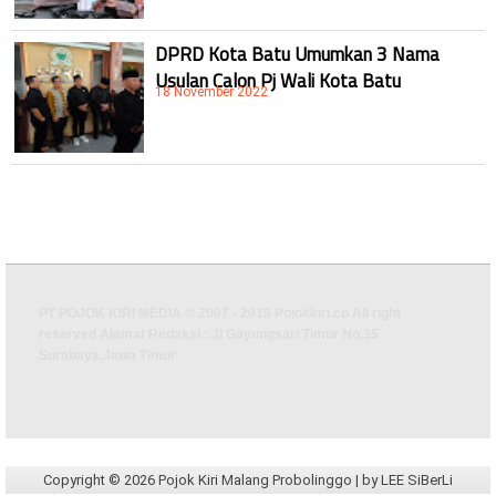
DPRD Kota Batu Umumkan 3 Nama
Usulan Calon Pj Wali Kota Batu
18 November 2022
PT POJOK KIRI MEDIA © 2007 - 2018 Pojokkiri.co All right
reserved Alamat Redaksi : Jl Gayungsari Timur No.35
Surabaya,Jawa Timur
Copyright ©
2026
Pojok Kiri Malang Probolinggo
| by
LEE SiBerLi