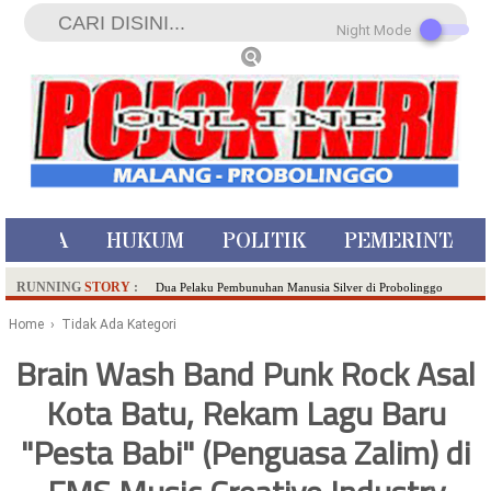
Night Mode
ISTIWA
HUKUM
POLITIK
PEMERINTAH
RUNNING
STORY
:
Dua Pelaku Pembunuhan Manusia Silver di Probolinggo
Ditangkap di Kediri,Satu Buron
Home
› Tidak Ada Kategori
SDN Sumberejo 02 Kota Batu Kembangkan Program Inovasi
Brain Wash Band Punk Rock Asal
Literasi Melalui LASKAR JODA, Usung Filosofi Gelar Sehelai
Kota Batu, Rekam Lagu Baru
Tikar
Ambulance Dari Berbagai Daerah Padati Kota Wisata Batu
"Pesta Babi" (Penguasa Zalim) di
Hadirkan Tujuh Sapta Pesona Wisata di Amfiteater, Mikutopia
Buka Rekrutmen Karyawan,Berikut Kualifikasinya