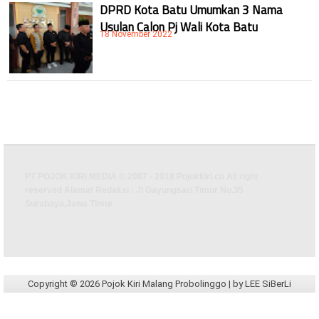
DPRD Kota Batu Umumkan 3 Nama
Usulan Calon Pj Wali Kota Batu
18 November 2022
PT POJOK KIRI MEDIA © 2007 - 2018 Pojokkiri.co All right
reserved Alamat Redaksi : Jl Gayungsari Timur No.35
Surabaya,Jawa Timur
Copyright ©
2026
Pojok Kiri Malang Probolinggo
| by
LEE SiBerLi
Design by
BABY LEE
| WongLeeWung/
-
|