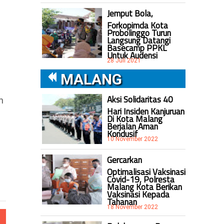
Jemput Bola,
Forkopimda Kota
Probolinggo Turun
Langsung Datangi
Basecamp PPKL
Untuk Audensi
28 Juli 2021
MALANG
Aksi Solidaritas 40
n
Hari Insiden Kanjuruan
Di Kota Malang
Berjalan Aman
Kondusif
10 November 2022
Gercarkan
Optimalisasi Vaksinasi
Covid-19, Polresta
Malang Kota Berikan
Vaksinasi Kepada
Tahanan
18 November 2022