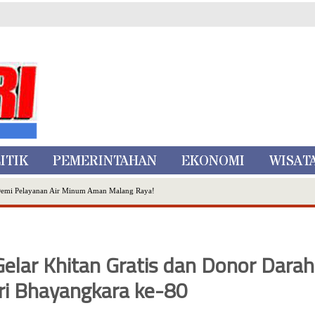
ITIK
PEMERINTAHAN
EKONOMI
WISAT
Demi Pelayanan Air Minum Aman Malang Raya!
nggo Ditangkap di Kediri,Satu Buron
Inovasi Literasi Melalui LASKAR JODA, Usung Filosofi Gelar Sehelai Tikar
ta Batu
Gelar Khitan Gratis dan Donor Darah
, Mikutopia Buka Rekrutmen Karyawan,Berikut Kualifikasinya
Dialog Bersama Petani
i Bhayangkara ke-80
N DATA PEMILIH BERKELANJUTAN (PDPB) TRIWULAN II
a City Expo APEKSI XVIII Medan