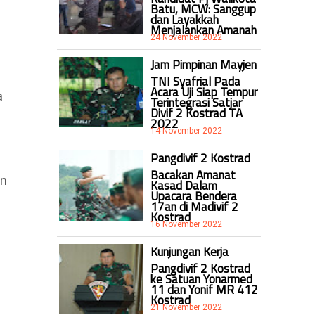
Batu, MCW: Sanggup
dan Layakkah
Menjalankan Amanah
24 November 2022
Jam Pimpinan Mayjen
TNI Syafrial Pada
Acara Uji Siap Tempur
a
Terintegrasi Satjar
Divif 2 Kostrad TA
2022
14 November 2022
Pangdivif 2 Kostrad
Bacakan Amanat
an
Kasad Dalam
Upacara Bendera
17an di Madivif 2
Kostrad
16 November 2022
Kunjungan Kerja
Pangdivif 2 Kostrad
ke Satuan Yonarmed
11 dan Yonif MR 412
Kostrad
21 November 2022