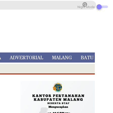
Night Mode
A
ADVERTORIAL
MALANG
BATU