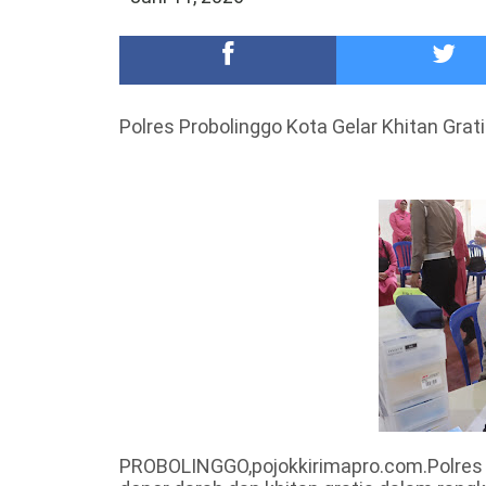
Meriah,Peringati Hari Bhayangkara ke-80,Polres B
DKD PERADI Malang Jatuhkan Putusan Pelanggaran
Polres Probolinggo Kota Gelar Khitan Gra
PROBOLINGGO,pojokkirimapro.com.Polres 