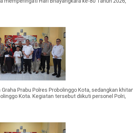
gka memperingati Hari Bhayangkara ke-80 Tahun 2026,
a Graha Prabu Polres Probolinggo Kota, sedangkan khita
bolinggo Kota. Kegiatan tersebut diikuti personel Polri,