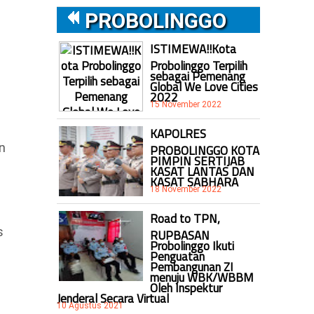
PROBOLINGGO
ISTIMEWA!!Kota
Probolinggo Terpilih
sebagai Pemenang
Global We Love Cities
2022
15 November 2022
KAPOLRES
n
PROBOLINGGO KOTA
PIMPIN SERTIJAB
KASAT LANTAS DAN
KASAT SABHARA
18 November 2022
Road to TPN,
s
RUPBASAN
Probolinggo Ikuti
Penguatan
Pembangunan ZI
menuju WBK/WBBM
Oleh Inspektur
Jenderal Secara Virtual
10 Agustus 2021