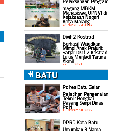
Pelaksanaan Program
magang MBKM
Mahasiswa UPNVJ di
Kejaksaan Negeri
Kota Malang
24 November 2022
Divif 2 Kostrad
Berhasil Wujudkan
Mimpi Anak Prajurit
Satjar Divif 2 Kostrad
Lulus Menjadi Taruna
Akmil
29 Juli 2021
BATU
Polres Batu Gelar
Pelatihan Pengenalan
Teknik Bongkar
Pasang Senpi Dinas
Polri
18 November 2022
DPRD Kota Batu
Umumkan 3 Nama