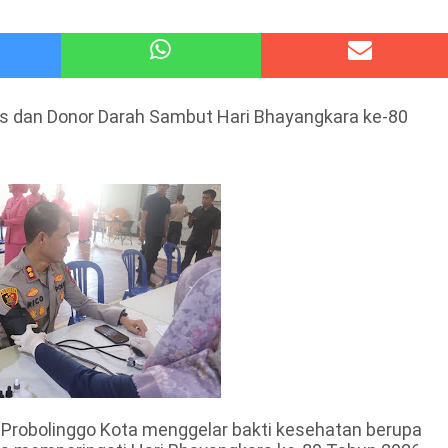
atu Gelar Kapolres Cup 9 Ball Tournament,Gandeng Carabao Bistro & Pool Batu HQ Total Hadiah
 Kode Etik Advokat, Abd. Aziz Divonis Bersalah
tis dan Donor Darah Sambut Hari Bhayangkara ke-80
Probolinggo Kota menggelar bakti kesehatan berupa