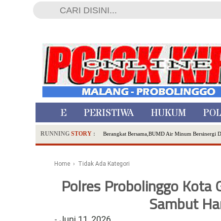
HOME
PERISTIWA
HUKUM
POL
RUNNING
STORY
:
Berangkat Bersama,BUMD Air Minum Bersinergi 
Dua Pelaku Pembunuhan Manusia Silver di Proboli
SDN Sumberejo 02 Kota Batu Kembangkan Program 
Home
› Tidak Ada Kategori
Ambulance Dari Berbagai Daerah Padati Kota Wisa
Polres Probolinggo Kota 
Hadirkan Tujuh Sapta Pesona Wisata di Amfiteater
Polsek Wonoasih Perkuat Ketahanan Pangan Lewat 
Sambut Har
RILIS RAPAT PLENO TERBUKA PEMUTAKHIRA
-
Juni 11, 2026
Tugu Tirta Usung 'Smart Water City' di Indonesi