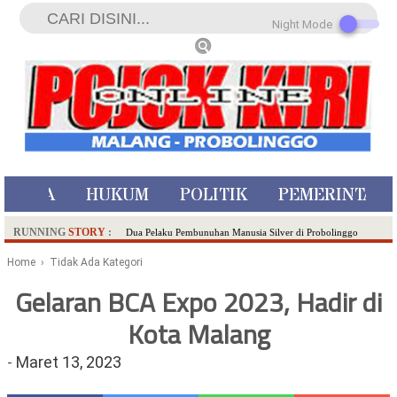
Night Mode
ISTIWA
HUKUM
POLITIK
PEMERINTAH
RUNNING
STORY
:
Dua Pelaku Pembunuhan Manusia Silver di Probolinggo
Ditangkap di Kediri,Satu Buron
Home
› Tidak Ada Kategori
SDN Sumberejo 02 Kota Batu Kembangkan Program Inovasi
Gelaran BCA Expo 2023, Hadir di
Literasi Melalui LASKAR JODA, Usung Filosofi Gelar Sehelai
Tikar
Kota Malang
Ambulance Dari Berbagai Daerah Padati Kota Wisata Batu
-
Maret 13, 2023
Hadirkan Tujuh Sapta Pesona Wisata di Amfiteater, Mikutopia
Buka Rekrutmen Karyawan,Berikut Kualifikasinya