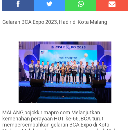
Polsek Wonoasih Perkuat Ketahanan Pangan Lewat Dialog
Bersama Petani
RILIS RAPAT PLENO TERBUKA PEMUTAKHIRAN DATA
Gelaran BCA Expo 2023, Hadir di Kota Malang
PEMILIH BERKELANJUTAN (PDPB) TRIWULAN II
Tugu Tirta Usung 'Smart Water City' di Indonesia City Expo
APEKSI XVIII Medan
Meriah,Peringati Hari Bhayangkara ke-80,Polres Batu Gelar
Kapolres Cup 9 Ball Tournament,Gandeng Carabao Bistro &
Pool Batu HQ Total Hadiah Rp 5 Juta
DKD PERADI Malang Jatuhkan Putusan Pelanggaran Kode Etik
Advokat, Abd. Aziz Divonis Bersalah
Healing-Healing Ke-Malang Batu Jangan Lupa Mampir Ke-
Waroeng Tani Dau Malang,Dijamin Ketagihan,Ini Sebabnya
MALANG,pojokkirimapro.com.Melanjutkan
kemeriahan perayaan HUT ke-66, BCA turut
mempersembahkan gelaran BCA Expo di Kota