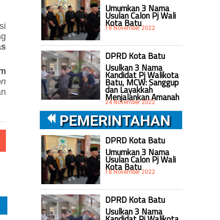
Umumkan 3 Nama
Usulan Calon Pj Wali
Kota Batu
si
18 November 2022
ng
as
DPRD Kota Batu
Usulkan 3 Nama
am
Kandidat Pj Walikota
Batu, MCW: Sanggup
on
dan Layakkah
an
Menjalankan Amanah
24 November 2022
PEMERINTAHAN
DPRD Kota Batu
Umumkan 3 Nama
Usulan Calon Pj Wali
Kota Batu
18 November 2022
DPRD Kota Batu
Usulkan 3 Nama
Kandidat Pj Walikota