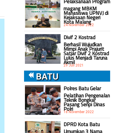
Pelaksanaan Program
magang MBKM
Mahasiswa UPNVJ di
Kejaksaan Negeri
Kota Malang
24 November 2022
Divif 2 Kostrad
Berhasil Wujudkan
Mimpi Anak Prajurit
Satjar Divif 2 Kostrad
Lulus Menjadi Taruna
Akmil
29 Juli 2021
BATU
Polres Batu Gelar
Pelatihan Pengenalan
Teknik Bongkar
Pasang Senpi Dinas
Polri
18 November 2022
DPRD Kota Batu
Umumkan 3 Nama