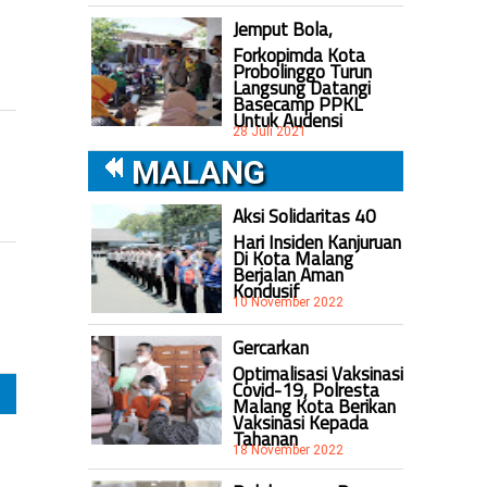
Jemput Bola,
Forkopimda Kota
Probolinggo Turun
Langsung Datangi
Basecamp PPKL
Untuk Audensi
28 Juli 2021
MALANG
Aksi Solidaritas 40
Hari Insiden Kanjuruan
Di Kota Malang
Berjalan Aman
Kondusif
10 November 2022
Gercarkan
Optimalisasi Vaksinasi
Covid-19, Polresta
Malang Kota Berikan
Vaksinasi Kepada
Tahanan
18 November 2022