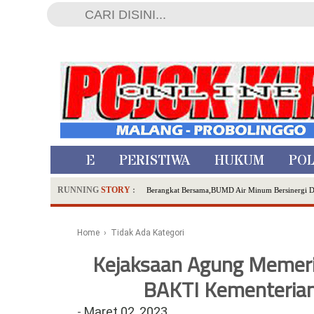
HOME
PERISTIWA
HUKUM
POL
RUNNING
STORY
:
Berangkat Bersama,BUMD Air Minum Bersinergi 
Dua Pelaku Pembunuhan Manusia Silver di Proboli
SDN Sumberejo 02 Kota Batu Kembangkan Program 
Home
› Tidak Ada Kategori
Ambulance Dari Berbagai Daerah Padati Kota Wisa
Kejaksaan Agung Memerik
Hadirkan Tujuh Sapta Pesona Wisata di Amfiteater
BAKTI Kementerian
Polsek Wonoasih Perkuat Ketahanan Pangan Lewat 
RILIS RAPAT PLENO TERBUKA PEMUTAKHIRA
-
Maret 02, 2023
Tugu Tirta Usung 'Smart Water City' di Indonesi