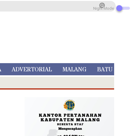
Night Mode
A
ADVERTORIAL
MALANG
BATU