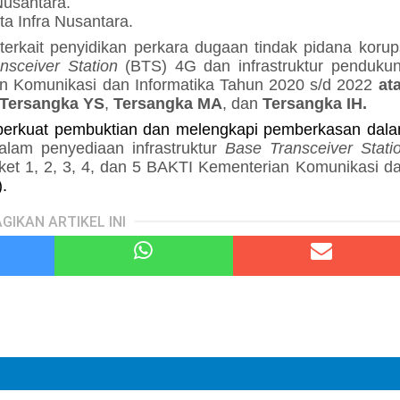
Nusantara.
ta Infra Nusantara.
terkait penyidikan
perkara
dugaan tindak pidana korup
nsceiver Station
(BTS) 4G dan infrastruktur penduku
an Komunikasi dan Informatika Tahun 2020 s/d 2022
at
 Tersangka YS
,
Tersangka MA
, dan
Tersangka IH.
perkuat pembuktian dan melengkapi pemberkasan dal
alam
penyediaan infrastruktur
Base Transceiver Stati
ket 1, 2, 3, 4, dan 5 BAKTI Kementerian Komunikasi d
).
GIKAN ARTIKEL INI