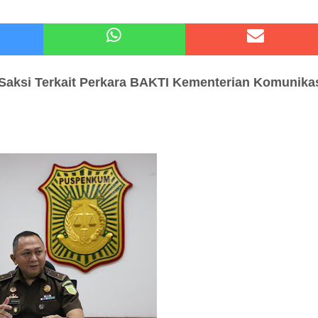
atu Gelar Kapolres Cup 9 Ball Tournament,Gandeng Carabao Bistro & Pool Batu HQ Total Hadiah
 Kode Etik Advokat, Abd. Aziz Divonis Bersalah
 Saksi
Terkait Perkara
BAKTI Kementerian Komunika