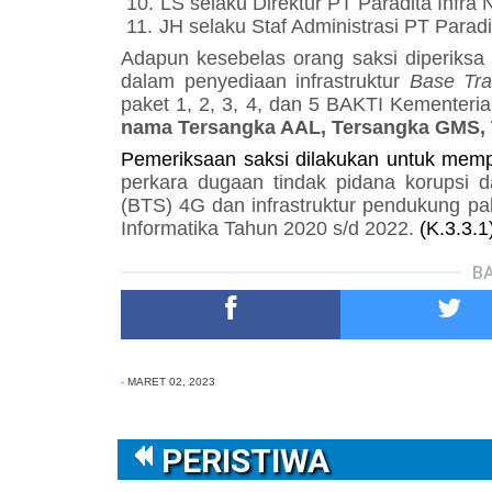
10.
LS selaku Direktur PT Paradita Infra 
11.
JH selaku Staf Administrasi PT Paradi
Adapun kesebelas orang saksi diperiksa 
dalam
penyediaan infrastruktur
Base Tra
paket 1, 2, 3, 4, dan 5 BAKTI Kementeri
nama Tersangka AAL, Tersangka GMS,
Pemeriksaan saksi dilakukan untuk mem
perkara
dugaan tindak pidana korupsi
d
(BTS) 4G dan infrastruktur pendukung pa
Informatika Tahun 2020 s/d 2022.
(K.3.3.1
BA
-
MARET 02, 2023
PERISTIWA