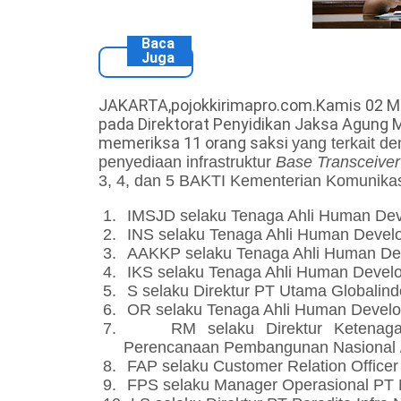
Baca
Juga
JAKARTA,pojokkirimapro.com.Kamis 02 Ma
pada Direktorat Penyidikan Jaksa Agung
memeriksa 11 orang saksi
yang terkait d
penyediaan infrastruktur
Base Transceiver
3, 4, dan 5 BAKTI Kementerian Komunikas
1.
IMSJD selaku Tenaga Ahli Human Deve
2.
INS selaku Tenaga Ahli Human Develo
3.
AAKKP selaku Tenaga Ahli Human Dev
4.
IKS selaku Tenaga Ahli Human Develo
5.
S selaku Direktur PT Utama Globalind
6.
OR selaku Tenaga Ahli Human Develop
7.
RM selaku Direktur Ketenagal
Perencanaan Pembangunan Nasional 
8.
FAP selaku Customer Relation Officer
9.
FPS selaku Manager Operasional PT N