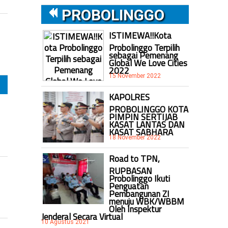
PROBOLINGGO
ISTIMEWA!!Kota
Probolinggo Terpilih
sebagai Pemenang
Global We Love Cities
2022
15 November 2022
KAPOLRES
PROBOLINGGO KOTA
PIMPIN SERTIJAB
KASAT LANTAS DAN
KASAT SABHARA
18 November 2022
Road to TPN,
RUPBASAN
Probolinggo Ikuti
Penguatan
Pembangunan ZI
menuju WBK/WBBM
Oleh Inspektur
Jenderal Secara Virtual
10 Agustus 2021