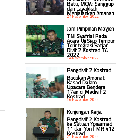
Batu, MCW: Sanggup
dan Layakkah
Menjalankan Amanah
24 November 2022
Jam Pimpinan Mayjen
TNI Syafrial Pada
Acara Uji Siap Tempur
Terintegrasi Satjar
Divif 2 Kostrad TA
2022
14 November 2022
Pangdivif 2 Kostrad
Bacakan Amanat
Kasad Dalam
Upacara Bendera
17an di Madivif 2
Kostrad
16 November 2022
Kunjungan Kerja
Pangdivif 2 Kostrad
ke Satuan Yonarmed
11 dan Yonif MR 412
Kostrad
21 November 2022