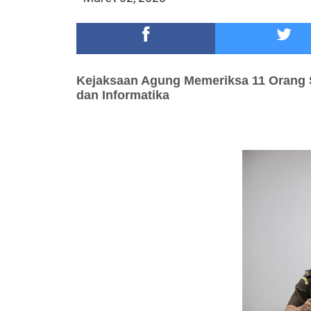
Meriah,Peringati Hari Bhayangkara ke-80,Polres B
DKD PERADI Malang Jatuhkan Putusan Pelanggaran
Kejaksaan Agung Memeriksa 11 Orang
dan Informatika