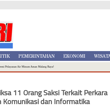
ITIK
PEMERINTAHAN
EKONOMI
WISAT
Demi Pelayanan Air Minum Aman Malang Raya!
nggo Ditangkap di Kediri,Satu Buron
Inovasi Literasi Melalui LASKAR JODA, Usung Filosofi Gelar Sehelai Tikar
ta Batu
sa 11 Orang Saksi Terkait Perkara
, Mikutopia Buka Rekrutmen Karyawan,Berikut Kualifikasinya
 Komunikasi dan Informatika
Dialog Bersama Petani
N DATA PEMILIH BERKELANJUTAN (PDPB) TRIWULAN II
a City Expo APEKSI XVIII Medan