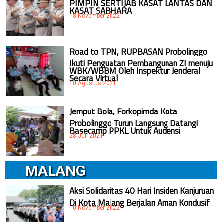
PIMPIN SERTIJAB KASAT LANTAS DAN
KASAT SABHARA
18 November 2022
Road to TPN, RUPBASAN Probolinggo
Ikuti Penguatan Pembangunan ZI menuju
WBK/WBBM Oleh Inspektur Jenderal
Secara Virtual
10 Agustus 2021
Jemput Bola, Forkopimda Kota
Probolinggo Turun Langsung Datangi
Basecamp PPKL Untuk Audensi
28 Juli 2021
MALANG
Aksi Solidaritas 40 Hari Insiden Kanjuruan
Di Kota Malang Berjalan Aman Kondusif
10 November 2022