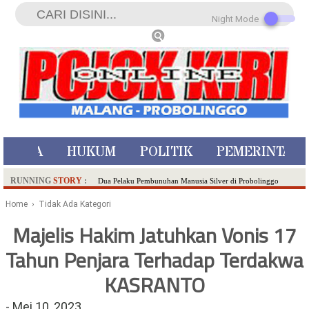
Night Mode
ISTIWA
HUKUM
POLITIK
PEMERINTAH
RUNNING
STORY
:
Dua Pelaku Pembunuhan Manusia Silver di Probolinggo
Ditangkap di Kediri,Satu Buron
Home
› Tidak Ada Kategori
SDN Sumberejo 02 Kota Batu Kembangkan Program Inovasi
Majelis Hakim Jatuhkan Vonis 17
Literasi Melalui LASKAR JODA, Usung Filosofi Gelar Sehelai
Tahun Penjara Terhadap Terdakwa
Tikar
Ambulance Dari Berbagai Daerah Padati Kota Wisata Batu
KASRANTO
Hadirkan Tujuh Sapta Pesona Wisata di Amfiteater, Mikutopia
Buka Rekrutmen Karyawan,Berikut Kualifikasinya
-
Mei 10, 2023