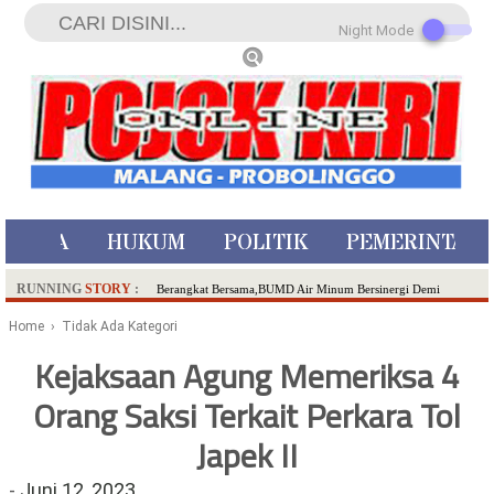
Night Mode
ISTIWA
HUKUM
POLITIK
PEMERINTAH
RUNNING
STORY
:
Berangkat Bersama,BUMD Air Minum Bersinergi Demi
Pelayanan Air Minum Aman Malang Raya!
Home
› Tidak Ada Kategori
Dua Pelaku Pembunuhan Manusia Silver di Probolinggo
Kejaksaan Agung Memeriksa 4
Ditangkap di Kediri,Satu Buron
Orang Saksi Terkait Perkara Tol
SDN Sumberejo 02 Kota Batu Kembangkan Program Inovasi
Literasi Melalui LASKAR JODA, Usung Filosofi Gelar Sehelai
Japek II
Tikar
Ambulance Dari Berbagai Daerah Padati Kota Wisata Batu
-
Juni 12, 2023