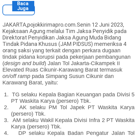
Baca
Juga
JAKARTA,pojokkirimapro.com.Senin 12 Juni 2023,
Kejaksaan Agung melalui Tim Jaksa Penyidik pada
Direktorat Penyidikan Jaksa Agung Muda Bidang
Tindak Pidana Khusus (JAM PIDSUS) memeriksa 4
orang saksi
yang terkait
dengan perkara dugaan
tindak pidana korupsi
pada pekerjaan pembangunan
(
design and build
) Jalan Tol Jakarta-Cikampek II
Elevated Ruas Cikunir-Karawang Barat termasuk
on/off ramp
pada Simpang Susun Cikunir dan
Karawang Barat
, yaitu:
1.
TG selaku Kepala Bagian Keuangan pada Divisi 5
PT Waskita Karya (persero) Tbk.
2.
AK selaku PM Tol Japek PT Waskita Karya
(persero) Tbk.
3.
AM selaku Wakil
Kepala Divisi Infra 2
PT Waskita
Karya (persero) Tbk.
4.
DP selaku Kepala Badan Pengatur Jalan Tol