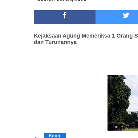
Meriah,Peringati Hari Bhayangkara ke-80,Polres B
DKD PERADI Malang Jatuhkan Putusan Pelanggaran
Kejaksaan Agung Memeriksa
1
Orang S
dan Turunannya
Baca