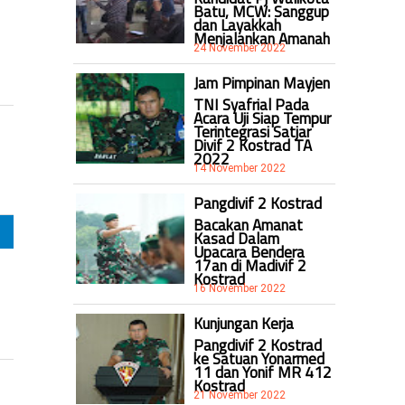
Batu, MCW: Sanggup
dan Layakkah
Menjalankan Amanah
24 November 2022
Jam Pimpinan Mayjen
TNI Syafrial Pada
Acara Uji Siap Tempur
Terintegrasi Satjar
Divif 2 Kostrad TA
2022
14 November 2022
Pangdivif 2 Kostrad
Bacakan Amanat
Kasad Dalam
Upacara Bendera
17an di Madivif 2
Kostrad
16 November 2022
Kunjungan Kerja
Pangdivif 2 Kostrad
ke Satuan Yonarmed
11 dan Yonif MR 412
Kostrad
21 November 2022