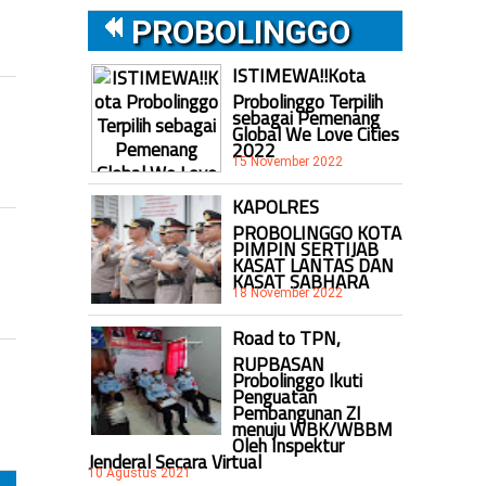
PROBOLINGGO
ISTIMEWA!!Kota
Probolinggo Terpilih
sebagai Pemenang
Global We Love Cities
2022
15 November 2022
KAPOLRES
PROBOLINGGO KOTA
PIMPIN SERTIJAB
KASAT LANTAS DAN
KASAT SABHARA
18 November 2022
Road to TPN,
RUPBASAN
Probolinggo Ikuti
Penguatan
Pembangunan ZI
menuju WBK/WBBM
Oleh Inspektur
Jenderal Secara Virtual
10 Agustus 2021