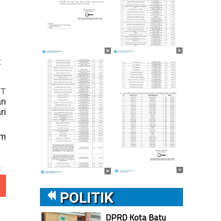
t
PT
an
ri
am
POLITIK
DPRD Kota Batu