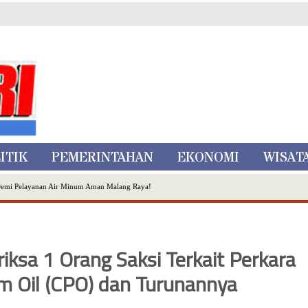
ITIK
PEMERINTAHAN
EKONOMI
WISAT
Demi Pelayanan Air Minum Aman Malang Raya!
nggo Ditangkap di Kediri,Satu Buron
Inovasi Literasi Melalui LASKAR JODA, Usung Filosofi Gelar Sehelai Tikar
ta Batu
ksa 1 Orang Saksi Terkait Perkara
, Mikutopia Buka Rekrutmen Karyawan,Berikut Kualifikasinya
Dialog Bersama Petani
m Oil (CPO) dan Turunannya
N DATA PEMILIH BERKELANJUTAN (PDPB) TRIWULAN II
a City Expo APEKSI XVIII Medan