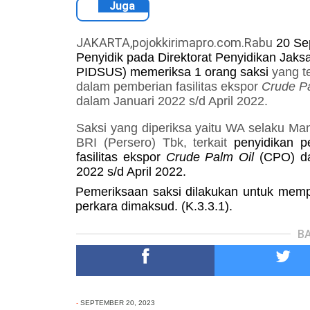
Juga
JAKARTA,pojokkirimapro.com.Rabu
20
Sep
Penyidik pada Direktorat Penyidikan Ja
PIDSUS) memeriksa
1
orang saksi
yang t
dalam pemberian fasilitas ekspor
Crude Pa
dalam Januari 2022 s/d April 2022
.
Saksi yang
diperiksa
yaitu WA selaku Mana
BRI (Persero) Tbk,
terkait
penyidikan
p
fasilitas ekspor
Crude Palm Oil
(CPO) dan
2022 s/d April 2022.
Pemeriksaan saksi dilakukan untuk mem
perkara dimaksud. (K.3.3.1).
BA
-
SEPTEMBER 20, 2023