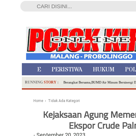
HOME
PERISTIWA
HUKUM
POL
RUNNING
STORY
:
Berangkat Bersama,BUMD Air Minum Bersinergi 
Dua Pelaku Pembunuhan Manusia Silver di Proboli
SDN Sumberejo 02 Kota Batu Kembangkan Program 
Home
› Tidak Ada Kategori
Ambulance Dari Berbagai Daerah Padati Kota Wisa
Kejaksaan Agung Memeri
Hadirkan Tujuh Sapta Pesona Wisata di Amfiteater
Polsek Wonoasih Perkuat Ketahanan Pangan Lewat 
Ekspor Crude Pal
RILIS RAPAT PLENO TERBUKA PEMUTAKHIRA
-
September 20, 2023
Tugu Tirta Usung 'Smart Water City' di Indonesi