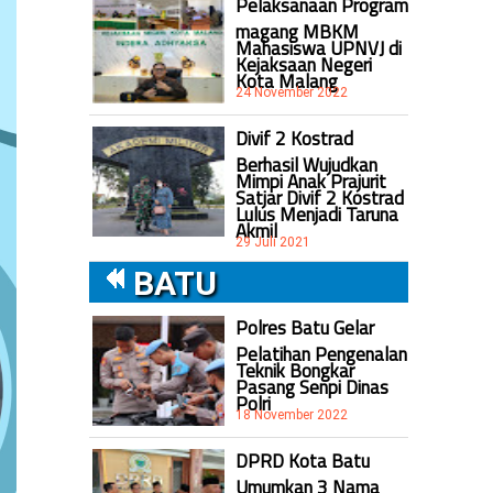
Pelaksanaan Program
magang MBKM
Mahasiswa UPNVJ di
Kejaksaan Negeri
Kota Malang
24 November 2022
Divif 2 Kostrad
Berhasil Wujudkan
Mimpi Anak Prajurit
Satjar Divif 2 Kostrad
Lulus Menjadi Taruna
Akmil
29 Juli 2021
BATU
Polres Batu Gelar
Pelatihan Pengenalan
Teknik Bongkar
Pasang Senpi Dinas
Polri
18 November 2022
DPRD Kota Batu
Umumkan 3 Nama