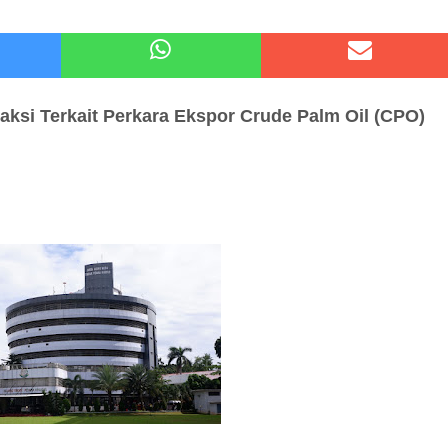
atu Gelar Kapolres Cup 9 Ball Tournament,Gandeng Carabao Bistro & Pool Batu HQ Total Hadiah
 Kode Etik Advokat, Abd. Aziz Divonis Bersalah
aksi
Terkait Perkara
Ekspor Crude Palm Oil
(CPO)