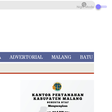
Night Mode
A
ADVERTORIAL
MALANG
BATU