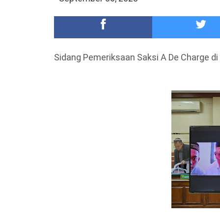
Meriah,Peringati Hari Bhayangkara ke-80,Polres B
DKD PERADI Malang Jatuhkan Putusan Pelanggaran
Sidang Pemeriksaan Saksi A De Charge di