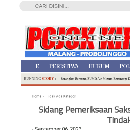
HOME
PERISTIWA
HUKUM
POL
RUNNING
STORY
:
Berangkat Bersama,BUMD Air Minum Bersinergi 
Dua Pelaku Pembunuhan Manusia Silver di Proboli
SDN Sumberejo 02 Kota Batu Kembangkan Program 
Home
› Tidak Ada Kategori
Ambulance Dari Berbagai Daerah Padati Kota Wisa
Sidang Pemeriksaan Saks
Hadirkan Tujuh Sapta Pesona Wisata di Amfiteater
Polsek Wonoasih Perkuat Ketahanan Pangan Lewat 
Tinda
RILIS RAPAT PLENO TERBUKA PEMUTAKHIRA
-
September 06, 2023
Tugu Tirta Usung 'Smart Water City' di Indonesi