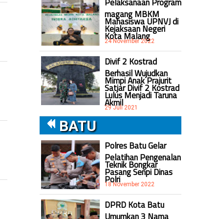
Pelaksanaan Program
magang MBKM
Mahasiswa UPNVJ di
Kejaksaan Negeri
Kota Malang
24 November 2022
Divif 2 Kostrad
Berhasil Wujudkan
Mimpi Anak Prajurit
Satjar Divif 2 Kostrad
Lulus Menjadi Taruna
Akmil
29 Juli 2021
BATU
Polres Batu Gelar
Pelatihan Pengenalan
Teknik Bongkar
Pasang Senpi Dinas
Polri
18 November 2022
DPRD Kota Batu
Umumkan 3 Nama