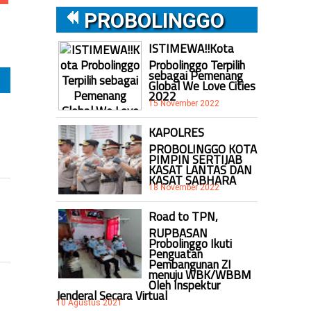
PROBOLINGGO
ISTIMEWA!!Kota
Probolinggo Terpilih
sebagai Pemenang
Global We Love Cities
2022
15 November 2022
KAPOLRES
PROBOLINGGO KOTA
PIMPIN SERTIJAB
KASAT LANTAS DAN
KASAT SABHARA
18 November 2022
Road to TPN,
RUPBASAN
Probolinggo Ikuti
Penguatan
Pembangunan ZI
menuju WBK/WBBM
Oleh Inspektur
Jenderal Secara Virtual
10 Agustus 2021