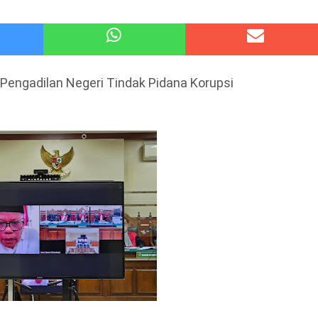
atu Gelar Kapolres Cup 9 Ball Tournament,Gandeng Carabao Bistro & Pool Batu HQ Total Hadiah
 Kode Etik Advokat, Abd. Aziz Divonis Bersalah
 Pengadilan Negeri Tindak Pidana Korupsi