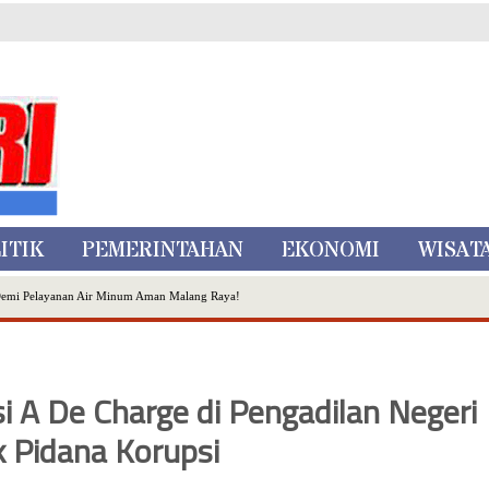
ITIK
PEMERINTAHAN
EKONOMI
WISAT
Demi Pelayanan Air Minum Aman Malang Raya!
nggo Ditangkap di Kediri,Satu Buron
Inovasi Literasi Melalui LASKAR JODA, Usung Filosofi Gelar Sehelai Tikar
ta Batu
i A De Charge di Pengadilan Negeri
, Mikutopia Buka Rekrutmen Karyawan,Berikut Kualifikasinya
Dialog Bersama Petani
k Pidana Korupsi
N DATA PEMILIH BERKELANJUTAN (PDPB) TRIWULAN II
a City Expo APEKSI XVIII Medan