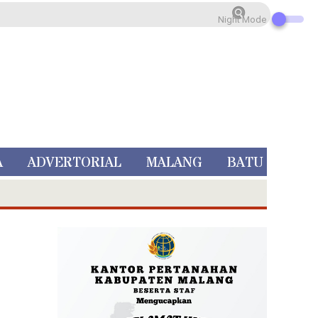
Night Mode
A
ADVERTORIAL
MALANG
BATU