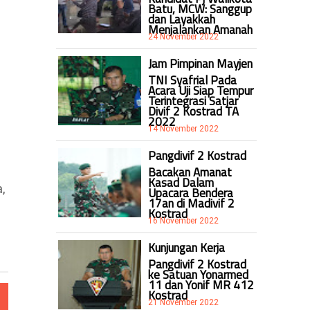
Batu, MCW: Sanggup
dan Layakkah
Menjalankan Amanah
24 November 2022
Jam Pimpinan Mayjen
TNI Syafrial Pada
Acara Uji Siap Tempur
Terintegrasi Satjar
Divif 2 Kostrad TA
2022
14 November 2022
Pangdivif 2 Kostrad
Bacakan Amanat
Kasad Dalam
,
Upacara Bendera
17an di Madivif 2
Kostrad
16 November 2022
Kunjungan Kerja
Pangdivif 2 Kostrad
ke Satuan Yonarmed
11 dan Yonif MR 412
Kostrad
21 November 2022