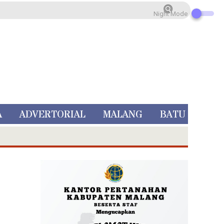
Night Mode
A
ADVERTORIAL
MALANG
BATU