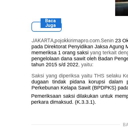
Baca
Juga
JAKARTA,pojokkirimapro.com.Senin
23
Ok
pada Direktorat Penyidikan Jaksa Agung
memeriksa
1
orang saksi
yang terkait de
pengelolaan dana sawit oleh Badan Pen
tahun 2015 s/d 2022
, yaitu:
Saksi yang diperiksa yaitu THS selaku
dugaan tindak pidana korupsi dalam 
Perkebunan Kelapa Sawit (BPDPKS) pada
Pemeriksaan saksi dilakukan untuk mem
perkara dimaksud. (K.3.3.1).
BA