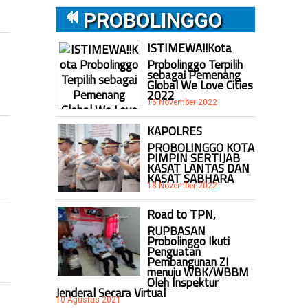
PROBOLINGGO
ISTIMEWA!!Kota
Probolinggo Terpilih
sebagai Pemenang
Global We Love Cities
2022
15 November 2022
KAPOLRES
PROBOLINGGO KOTA
PIMPIN SERTIJAB
KASAT LANTAS DAN
KASAT SABHARA
18 November 2022
Road to TPN,
RUPBASAN
Probolinggo Ikuti
Penguatan
Pembangunan ZI
menuju WBK/WBBM
Oleh Inspektur
Jenderal Secara Virtual
10 Agustus 2021