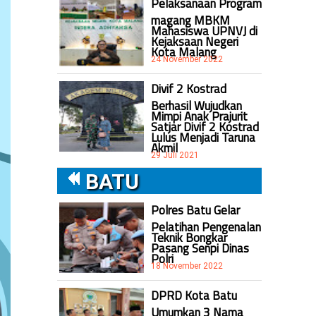
Pelaksanaan Program
magang MBKM
Mahasiswa UPNVJ di
Kejaksaan Negeri
Kota Malang
24 November 2022
Divif 2 Kostrad
Berhasil Wujudkan
Mimpi Anak Prajurit
Satjar Divif 2 Kostrad
Lulus Menjadi Taruna
Akmil
29 Juli 2021
BATU
Polres Batu Gelar
Pelatihan Pengenalan
Teknik Bongkar
Pasang Senpi Dinas
Polri
18 November 2022
DPRD Kota Batu
Umumkan 3 Nama