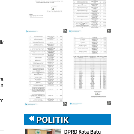
ik
ra
na
am
POLITIK
DPRD Kota Batu