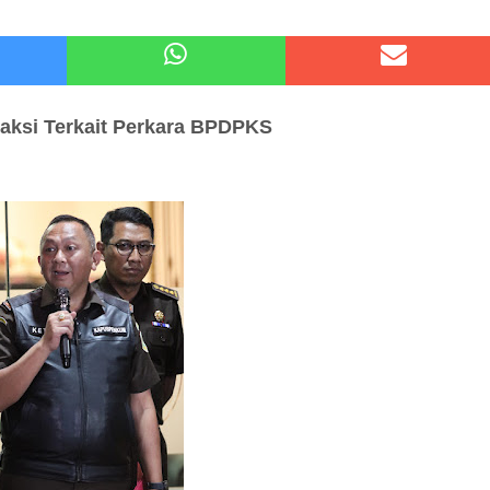
atu Gelar Kapolres Cup 9 Ball Tournament,Gandeng Carabao Bistro & Pool Batu HQ Total Hadiah
 Kode Etik Advokat, Abd. Aziz Divonis Bersalah
aksi
Terkait Perkara
BPDPKS