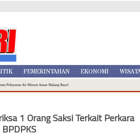
ITIK
PEMERINTAHAN
EKONOMI
WISAT
Demi Pelayanan Air Minum Aman Malang Raya!
nggo Ditangkap di Kediri,Satu Buron
Inovasi Literasi Melalui LASKAR JODA, Usung Filosofi Gelar Sehelai Tikar
ta Batu
ksa 1 Orang Saksi Terkait Perkara
, Mikutopia Buka Rekrutmen Karyawan,Berikut Kualifikasinya
Dialog Bersama Petani
BPDPKS
N DATA PEMILIH BERKELANJUTAN (PDPB) TRIWULAN II
a City Expo APEKSI XVIII Medan