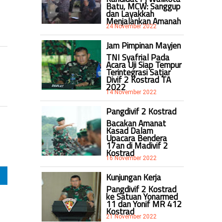
Batu, MCW: Sanggup
dan Layakkah
Menjalankan Amanah
24 November 2022
Jam Pimpinan Mayjen
TNI Syafrial Pada
Acara Uji Siap Tempur
Terintegrasi Satjar
Divif 2 Kostrad TA
2022
14 November 2022
Pangdivif 2 Kostrad
Bacakan Amanat
Kasad Dalam
Upacara Bendera
17an di Madivif 2
Kostrad
16 November 2022
Kunjungan Kerja
Pangdivif 2 Kostrad
ke Satuan Yonarmed
11 dan Yonif MR 412
Kostrad
21 November 2022