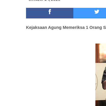
Meriah,Peringati Hari Bhayangkara ke-80,Polres B
DKD PERADI Malang Jatuhkan Putusan Pelanggaran
Kejaksaan Agung Memeriksa
1
Orang S