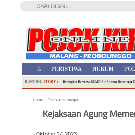
HOME
PERISTIWA
HUKUM
POL
RUNNING
STORY
:
Berangkat Bersama,BUMD Air Minum Bersinergi 
Dua Pelaku Pembunuhan Manusia Silver di Proboli
SDN Sumberejo 02 Kota Batu Kembangkan Program 
Home
› Tidak Ada Kategori
Ambulance Dari Berbagai Daerah Padati Kota Wisa
Kejaksaan Agung Memeri
Hadirkan Tujuh Sapta Pesona Wisata di Amfiteater
Polsek Wonoasih Perkuat Ketahanan Pangan Lewat 
RILIS RAPAT PLENO TERBUKA PEMUTAKHIRA
-
Oktober 24, 2023
Tugu Tirta Usung 'Smart Water City' di Indonesi