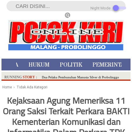
Night Mode
ISTIWA
HUKUM
POLITIK
PEMERINTAH
RUNNING
STORY
:
Dua Pelaku Pembunuhan Manusia Silver di Probolinggo
Ditangkap di Kediri,Satu Buron
Home
› Tidak Ada Kategori
SDN Sumberejo 02 Kota Batu Kembangkan Program Inovasi
Kejaksaan Agung Memeriksa 11
Literasi Melalui LASKAR JODA, Usung Filosofi Gelar Sehelai
Orang Saksi Terkait Perkara BAKTI
Tikar
Ambulance Dari Berbagai Daerah Padati Kota Wisata Batu
Kementerian Komunikasi dan
Hadirkan Tujuh Sapta Pesona Wisata di Amfiteater, Mikutopia
Buka Rekrutmen Karyawan,Berikut Kualifikasinya