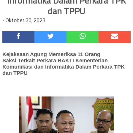
Informatika Dalam Perkara TPK
Polsek Wonoasih Perkuat Ketahanan Pangan Lewat Dialog
dan TPPU
Bersama Petani
-
Oktober 30, 2023
RILIS RAPAT PLENO TERBUKA PEMUTAKHIRAN DATA
PEMILIH BERKELANJUTAN (PDPB) TRIWULAN II
Tugu Tirta Usung 'Smart Water City' di Indonesia City Expo
APEKSI XVIII Medan
Meriah,Peringati Hari Bhayangkara ke-80,Polres Batu Gelar
Kejaksaan Agung Memeriksa 11 Orang
Kapolres Cup 9 Ball Tournament,Gandeng Carabao Bistro &
Saksi
Terkait Perkara
BAKTI Kementerian
Pool Batu HQ Total Hadiah Rp 5 Juta
Komunikasi dan Informatika
Dalam Perkara TPK
DKD PERADI Malang Jatuhkan Putusan Pelanggaran Kode Etik
dan TPPU
Advokat, Abd. Aziz Divonis Bersalah
Healing-Healing Ke-Malang Batu Jangan Lupa Mampir Ke-
Waroeng Tani Dau Malang,Dijamin Ketagihan,Ini Sebabnya