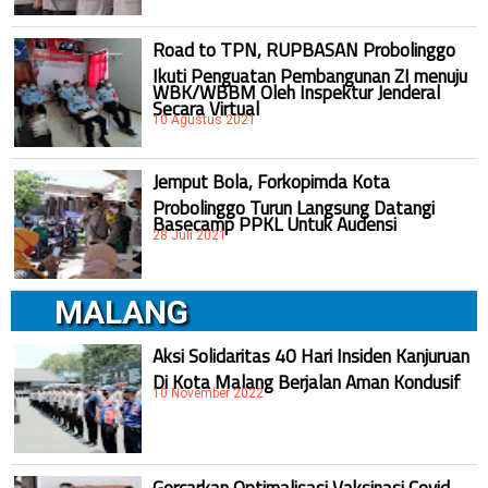
Road to TPN, RUPBASAN Probolinggo
Ikuti Penguatan Pembangunan ZI menuju
WBK/WBBM Oleh Inspektur Jenderal
Secara Virtual
10 Agustus 2021
Jemput Bola, Forkopimda Kota
Probolinggo Turun Langsung Datangi
Basecamp PPKL Untuk Audensi
28 Juli 2021
MALANG
Aksi Solidaritas 40 Hari Insiden Kanjuruan
Di Kota Malang Berjalan Aman Kondusif
10 November 2022
Gercarkan Optimalisasi Vaksinasi Covid-