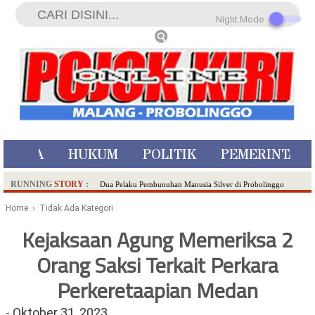
Night Mode
ISTIWA
HUKUM
POLITIK
PEMERINTAH
RUNNING
STORY
:
Dua Pelaku Pembunuhan Manusia Silver di Probolinggo
Ditangkap di Kediri,Satu Buron
Home
› Tidak Ada Kategori
SDN Sumberejo 02 Kota Batu Kembangkan Program Inovasi
Kejaksaan Agung Memeriksa 2
Literasi Melalui LASKAR JODA, Usung Filosofi Gelar Sehelai
Orang Saksi Terkait Perkara
Tikar
Ambulance Dari Berbagai Daerah Padati Kota Wisata Batu
Perkeretaapian Medan
Hadirkan Tujuh Sapta Pesona Wisata di Amfiteater, Mikutopia
Buka Rekrutmen Karyawan,Berikut Kualifikasinya
-
Oktober 31, 2023