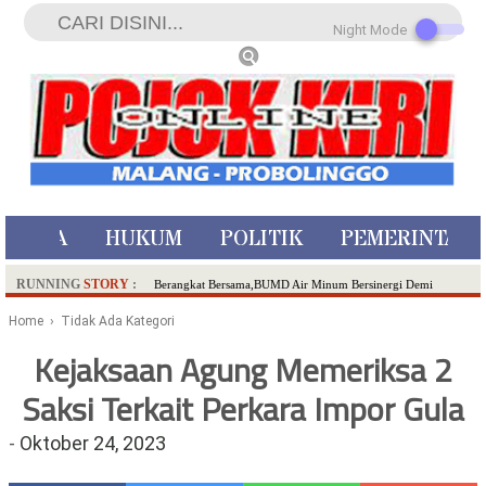
Night Mode
ISTIWA
HUKUM
POLITIK
PEMERINTAH
RUNNING
STORY
:
Berangkat Bersama,BUMD Air Minum Bersinergi Demi
Pelayanan Air Minum Aman Malang Raya!
Home
› Tidak Ada Kategori
Dua Pelaku Pembunuhan Manusia Silver di Probolinggo
Kejaksaan Agung Memeriksa 2
Ditangkap di Kediri,Satu Buron
Saksi Terkait Perkara Impor Gula
SDN Sumberejo 02 Kota Batu Kembangkan Program Inovasi
Literasi Melalui LASKAR JODA, Usung Filosofi Gelar Sehelai
-
Oktober 24, 2023
Tikar
Ambulance Dari Berbagai Daerah Padati Kota Wisata Batu