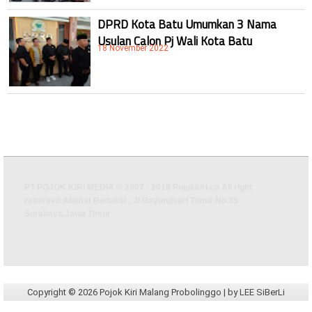
DPRD Kota Batu Umumkan 3 Nama
Usulan Calon Pj Wali Kota Batu
18 November 2022
PT POJOK KIRI MEDIA © 2007 - 2018 Pojokkiri.co All right
reserved Alamat Redaksi : Jl Gayungsari Timur No.35
Surabaya,Jawa Timur
Copyright ©
2026
Pojok Kiri Malang Probolinggo
| by
LEE SiBerLi
Design by
BABY LEE
| WongLeeWung/
-
|