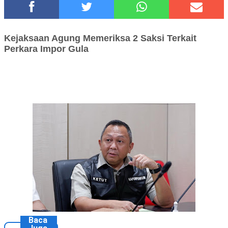
Hadirkan Tujuh Sapta Pesona Wisata di Amfiteater, Mikutopia
Buka Rekrutmen Karyawan,Berikut Kualifikasinya
Polsek Wonoasih Perkuat Ketahanan Pangan Lewat Dialog
Kejaksaan Agung Memeriksa
2
Saksi
Terkait
Bersama Petani
Perkara
Impor Gula
RILIS RAPAT PLENO TERBUKA PEMUTAKHIRAN DATA
PEMILIH BERKELANJUTAN (PDPB) TRIWULAN II
Tugu Tirta Usung 'Smart Water City' di Indonesia City Expo
APEKSI XVIII Medan
Meriah,Peringati Hari Bhayangkara ke-80,Polres Batu Gelar
Kapolres Cup 9 Ball Tournament,Gandeng Carabao Bistro &
Pool Batu HQ Total Hadiah Rp 5 Juta
DKD PERADI Malang Jatuhkan Putusan Pelanggaran Kode Etik
Advokat, Abd. Aziz Divonis Bersalah
Baca