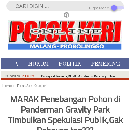
Night Mode
ISTIWA
HUKUM
POLITIK
PEMERINTAH
RUNNING
STORY
:
Berangkat Bersama,BUMD Air Minum Bersinergi Demi
Pelayanan Air Minum Aman Malang Raya!
Home
› Tidak Ada Kategori
Dua Pelaku Pembunuhan Manusia Silver di Probolinggo
MARAK Penebangan Pohon di
Ditangkap di Kediri,Satu Buron
Panderman Gravity Park
SDN Sumberejo 02 Kota Batu Kembangkan Program Inovasi
Literasi Melalui LASKAR JODA, Usung Filosofi Gelar Sehelai
Timbulkan Spekulasi Publik,Gak
Tikar
Ambulance Dari Berbagai Daerah Padati Kota Wisata Batu