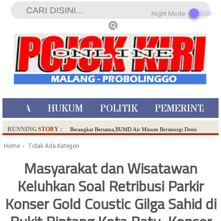
Night Mode
ISTIWA
HUKUM
POLITIK
PEMERINTAH
RUNNING
STORY
:
Berangkat Bersama,BUMD Air Minum Bersinergi Demi
Pelayanan Air Minum Aman Malang Raya!
Home
› Tidak Ada Kategori
Dua Pelaku Pembunuhan Manusia Silver di Probolinggo
Masyarakat dan Wisatawan
Ditangkap di Kediri,Satu Buron
Keluhkan Soal Retribusi Parkir
SDN Sumberejo 02 Kota Batu Kembangkan Program Inovasi
Literasi Melalui LASKAR JODA, Usung Filosofi Gelar Sehelai
Konser Gold Coustic Gilga Sahid di
Tikar
Ambulance Dari Berbagai Daerah Padati Kota Wisata Batu