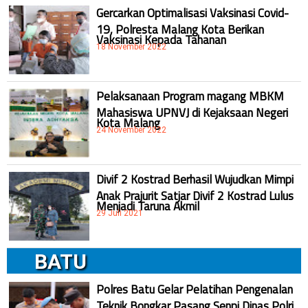
Gercarkan Optimalisasi Vaksinasi Covid-
19, Polresta Malang Kota Berikan
Vaksinasi Kepada Tahanan
18 November 2022
Pelaksanaan Program magang MBKM
Mahasiswa UPNVJ di Kejaksaan Negeri
Kota Malang
24 November 2022
Divif 2 Kostrad Berhasil Wujudkan Mimpi
Anak Prajurit Satjar Divif 2 Kostrad Lulus
Menjadi Taruna Akmil
29 Juli 2021
BATU
Polres Batu Gelar Pelatihan Pengenalan
Teknik Bongkar Pasang Senpi Dinas Polri