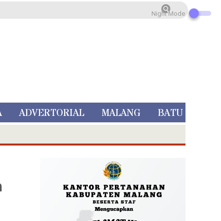
Night Mode
A
ADVERTORIAL
MALANG
BATU
n