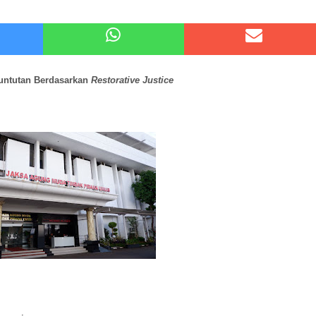
atu Gelar Kapolres Cup 9 Ball Tournament,Gandeng Carabao Bistro & Pool Batu HQ Total Hadiah
 Kode Etik Advokat, Abd. Aziz Divonis Bersalah
untutan Berdasarkan
Restorative Justice