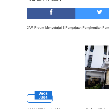
Meriah,Peringati Hari Bhayangkara ke-80,Polres B
DKD PERADI Malang Jatuhkan Putusan Pelanggaran
JAM-Pidum Menyetujui 8 Pengajuan Penghentian
Pen
Baca
Juga