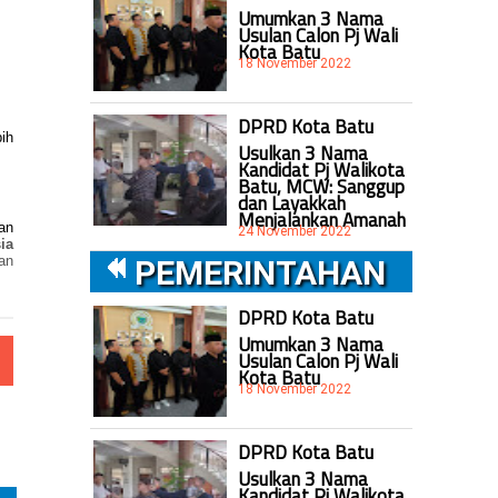
Umumkan 3 Nama
Usulan Calon Pj Wali
Kota Batu
18 November 2022
DPRD Kota Batu
ih
Usulkan 3 Nama
Kandidat Pj Walikota
Batu, MCW: Sanggup
dan Layakkah
Menjalankan Amanah
an
24 November 2022
ia
an
PEMERINTAHAN
DPRD Kota Batu
Umumkan 3 Nama
Usulan Calon Pj Wali
Kota Batu
18 November 2022
DPRD Kota Batu
Usulkan 3 Nama
Kandidat Pj Walikota