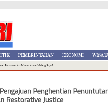
ITIK
PEMERINTAHAN
EKONOMI
WISAT
Demi Pelayanan Air Minum Aman Malang Raya!
nggo Ditangkap di Kediri,Satu Buron
Inovasi Literasi Melalui LASKAR JODA, Usung Filosofi Gelar Sehelai Tikar
ta Batu
Pengajuan Penghentian Penuntuta
, Mikutopia Buka Rekrutmen Karyawan,Berikut Kualifikasinya
Dialog Bersama Petani
n Restorative Justice
N DATA PEMILIH BERKELANJUTAN (PDPB) TRIWULAN II
a City Expo APEKSI XVIII Medan