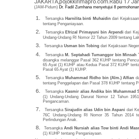
JAKARTA,pojokkirimapro.com.Rabu 17 Jan
(JAM-Pidum)
Dr. Fadil Zumhana menyetujui 8 permohonan p
1.
Tersangka
Harnilita binti Muhaidin
dari Kejaksaa
tentang Penganiayaan.
2.
Tersangka
Efrizal Primayuni bin Arpendi
dari Ke
Undang-Undang RI Nomor 22 Tahun 2009 tentang Lalu
3.
Tersangka
Usman bin Tobing
dari Kejaksaan Neger
4.
Tersangka
M. Septahadi Tumanggor bin Minsah
disangka melanggar Pasal 362 KUHP tent
ang Pencu
65 Ayat (1) KUHP atau Kedua Pasal 372 KUHP tenta
Pasal 65 Ayat (1) KUHP.
5.
Tersangka
Muhammad Ridho bin (Alm.) Alfian
d
tentang Penggelapan dan Pasal 378 KUHP tentang P
6.
Tersangka
Kasmir alias Andika bin Muhammad 
(1) Undang-Undang Darurat Nomor 12 Tahun 1951
Pengancaman.
7.
Tersangka
Sirajudin alias Udin bin Aspani
dari K
76C Undang-Undang RI Nomor 35 Tahun 2014 te
Perlindungan Anak.
8.
Tersangka
Andi Nursiah alias Tow binti Andi Ma
(1) KUHP tentang Penganiayaan.