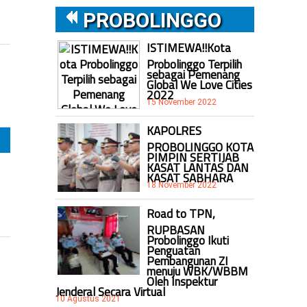
PROBOLINGGO
ISTIMEWA!!Kota
Probolinggo Terpilih
sebagai Pemenang
Global We Love Cities
2022
15 November 2022
KAPOLRES
PROBOLINGGO KOTA
PIMPIN SERTIJAB
KASAT LANTAS DAN
KASAT SABHARA
18 November 2022
Road to TPN,
RUPBASAN
Probolinggo Ikuti
Penguatan
Pembangunan ZI
menuju WBK/WBBM
Oleh Inspektur
Jenderal Secara Virtual
10 Agustus 2021