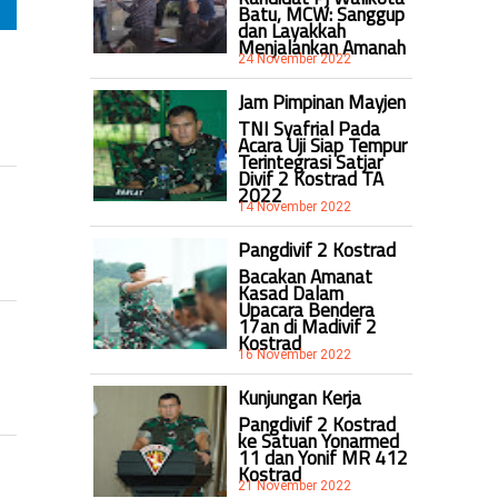
Batu, MCW: Sanggup
dan Layakkah
Menjalankan Amanah
24 November 2022
Jam Pimpinan Mayjen
TNI Syafrial Pada
Acara Uji Siap Tempur
Terintegrasi Satjar
Divif 2 Kostrad TA
2022
14 November 2022
Pangdivif 2 Kostrad
Bacakan Amanat
Kasad Dalam
Upacara Bendera
17an di Madivif 2
Kostrad
16 November 2022
Kunjungan Kerja
Pangdivif 2 Kostrad
ke Satuan Yonarmed
11 dan Yonif MR 412
Kostrad
21 November 2022