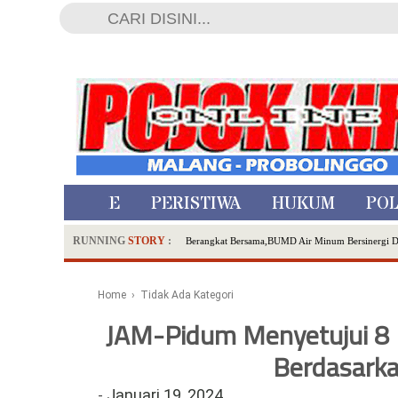
HOME
PERISTIWA
HUKUM
POL
RUNNING
STORY
:
Berangkat Bersama,BUMD Air Minum Bersinergi 
Dua Pelaku Pembunuhan Manusia Silver di Proboli
SDN Sumberejo 02 Kota Batu Kembangkan Program 
Home
› Tidak Ada Kategori
Ambulance Dari Berbagai Daerah Padati Kota Wisa
JAM-Pidum Menyetujui 8 
Hadirkan Tujuh Sapta Pesona Wisata di Amfiteater
Polsek Wonoasih Perkuat Ketahanan Pangan Lewat 
Berdasarka
RILIS RAPAT PLENO TERBUKA PEMUTAKHIRA
-
Januari 19, 2024
Tugu Tirta Usung 'Smart Water City' di Indonesi