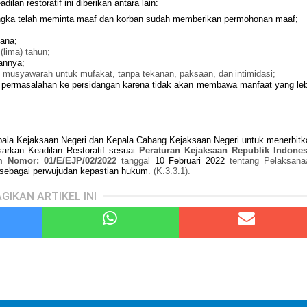
an restoratif ini diberikan antara lain:
ngka telah meminta maaf dan korban sudah memberikan permohonan maaf;
dana;
(lima) tahun;
tannya;
n musyawarah untuk mufakat, tanpa tekanan, paksaan, dan
intimidasi;
n permasalahan ke persidangan karena tidak akan membawa manfaat yang leb
ala Kejaksaan Negeri dan Kepala Cabang Kejaksaan Negeri untuk menerbitk
arkan Keadilan Restoratif sesuai
Peraturan Kejaksaan Republik Indones
m Nomor: 01/E/EJP/02/2022
tanggal
10 Februari 2022
tentang Pelaksana
sebagai perwujudan kepastian hukum
. (K.3.3.1).
GIKAN ARTIKEL INI