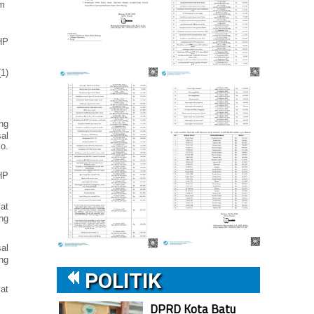
um
HP
1)
ng
al
o.
HP
at
ng
al
ng
POLITIK
at
DPRD Kota Batu