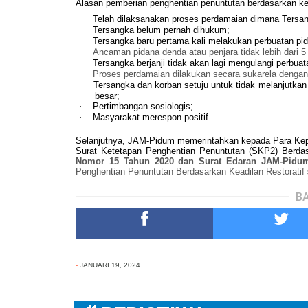
Alasan pemberian penghentian penuntutan berdasarkan keadil
·
Telah dilaksanakan proses perdamaian dimana Tersa
·
Tersangka belum pernah dihukum;
·
Tersangka baru pertama kali melakukan perbuatan pi
·
Ancaman pidana denda atau penjara tidak lebih dari 5 
·
Tersangka berjanji tidak akan lagi mengulangi perbua
·
Proses perdamaian dilakukan secara sukarela denga
·
Tersangka dan korban setuju untuk tidak melanjutka
besar;
·
Pertimbangan sosiologis;
·
Masyarakat merespon positif.
Selanjutnya, JAM-Pidum memerintahkan kepada Para Kep
Surat Ketetapan Penghentian Penuntutan (SKP2) Berdas
Nomor 15 Tahun 2020 dan
Surat Edaran JAM-Pidu
Penghentian Penuntutan Berdasarkan Keadilan Restoratif
BA
-
JANUARI 19, 2024