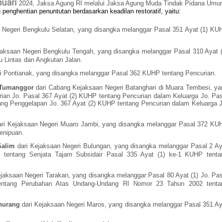
uari
2024, Jaksa Agung RI melalui Jaksa Agung Muda Tindak Pidana Um
enghentian penuntutan berdasarkan keadilan restoratif, yaitu:
n Negeri Bengkulu Selatan, yang disangka melanggar Pasal 351 Ayat (1) KU
jaksaan Negeri Bengkulu Tengah, yang disangka melanggar Pasal 310 Ayat (
 Lintas dan Angkutan Jalan.
i Pontianak, yang disangka melanggar Pasal 362 KUHP tentang Pencurian.
 Tumanggor
dari Cabang Kejaksaan Negeri Batanghari di Muara Tembesi, ya
rian Jo
.
Pasal 367 Ayat (2) KUHP tentang Pencurian dalam Keluarga Jo. Pas
ng Penggelapan Jo. 367 Ayat (2) KUHP tentang Pencurian dalam Keluarga J
ari Kejaksaan Negeri Muaro Jambi, yang disangka melanggar Pasal 372 KU
enipuan.
Salim
dari Kejaksaan Negeri Bulungan, yang disangka melanggar Pasal 2 Ay
 tentang Senjata Tajam Subsidair Pasal 335 Ayat (1) ke-1 KUHP tenta
ejaksaan Negeri Tarakan, yang disangka melanggar Pasal 80 Ayat (1) Jo. Pas
ntang Perubahan Atas Undang-Undang RI Nomor 23 Tahun 2002 tenta
snurang
dari Kejaksaan Negeri Maros, yang disangka melanggar Pasal 351 Ay