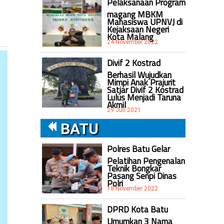
Pelaksanaan Program
magang MBKM
Mahasiswa UPNVJ di
Kejaksaan Negeri
Kota Malang
24 November 2022
Divif 2 Kostrad
Berhasil Wujudkan
Mimpi Anak Prajurit
Satjar Divif 2 Kostrad
Lulus Menjadi Taruna
Akmil
29 Juli 2021
BATU
Polres Batu Gelar
Pelatihan Pengenalan
Teknik Bongkar
Pasang Senpi Dinas
Polri
18 November 2022
DPRD Kota Batu
Umumkan 3 Nama