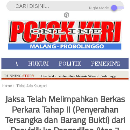
Night Mode
ISTIWA
HUKUM
POLITIK
PEMERINTAH
RUNNING
STORY
:
Dua Pelaku Pembunuhan Manusia Silver di Probolinggo
Ditangkap di Kediri,Satu Buron
Home
› Tidak Ada Kategori
SDN Sumberejo 02 Kota Batu Kembangkan Program Inovasi
Jaksa Telah Melimpahkan Berkas
Literasi Melalui LASKAR JODA, Usung Filosofi Gelar Sehelai
Perkara Tahap II (Penyerahan
Tikar
Ambulance Dari Berbagai Daerah Padati Kota Wisata Batu
Tersangka dan Barang Bukti) dari
Hadirkan Tujuh Sapta Pesona Wisata di Amfiteater, Mikutopia
Buka Rekrutmen Karyawan,Berikut Kualifikasinya