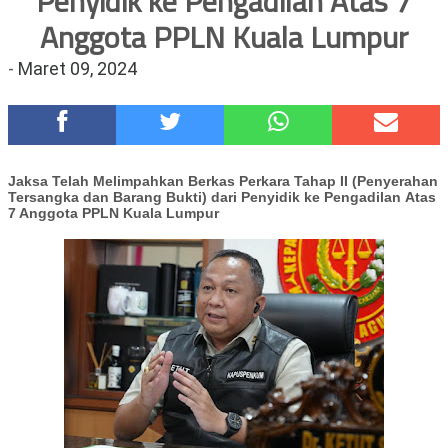
Penyidik ke Pengadilan Atas 7
Polsek Wonoasih Perkuat Ketahanan Pangan Lewat Dialog
Anggota PPLN Kuala Lumpur
Bersama Petani
-
Maret 09, 2024
RILIS RAPAT PLENO TERBUKA PEMUTAKHIRAN DATA
PEMILIH BERKELANJUTAN (PDPB) TRIWULAN II
Tugu Tirta Usung 'Smart Water City' di Indonesia City Expo
APEKSI XVIII Medan
Meriah,Peringati Hari Bhayangkara ke-80,Polres Batu Gelar
Jaksa Telah Melimpahkan Berkas Perkara
Tahap II (Penyerahan
Kapolres Cup 9 Ball Tournament,Gandeng Carabao Bistro &
Tersangka dan Barang Bukti)
dari Penyidik ke Pengadilan
Atas
7 Anggota PPLN Kuala Lumpur
Pool Batu HQ Total Hadiah Rp 5 Juta
DKD PERADI Malang Jatuhkan Putusan Pelanggaran Kode Etik
Advokat, Abd. Aziz Divonis Bersalah
Healing-Healing Ke-Malang Batu Jangan Lupa Mampir Ke-
Waroeng Tani Dau Malang,Dijamin Ketagihan,Ini Sebabnya