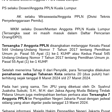
PS selaku Dosen/Anggota PPLN Kuala Lumpur.
AK selaku Wiraswasta/Anggota PPLN (Divisi Teknis
Penyelenggaraan Pemilu).
MKM selaku Dosen/Mantan Anggota PPLN Kuala Lumpur
(Tersangka saat ini masih masuk dalam Daftar Pencarian
Orang/DPO).
Tersangka 7 Anggota PPLN
disangkakan melanggar Kesatu Pasal
544 Undang-Undang Nomor 7 Tahun 2017 tentang Pemilihan
Umum
jo
. Pasal 55 Ayat (1) ke-1 KUHP atau Kedua Pasal 545
Undang-Undang Nomor 7 Tahun 2017 tentang Pemilihan Umum
jo.
Pasal 55 Ayat (1) ke-1 KUHP.
Setelah menerima Tahap II dari Penyidik, para Tersangka dilakukan
penahanan sebagai Tahanan Kota
selama 20 (dua puluh) hari
terhitung sejak tanggal 8 Maret 2024 s/d 27 Maret 2024.
Pada hari yang sama, Tim JPU yang diketuai oleh Dr. Syahrul
Juaksha Subuki, S.H., M.H. dari Jaksa Agung Muda Bidang Tindak
Pidana Umum juga melimpahkan berkas perkara atas
Tersangka 7
Anggota PPLN
ke Pengadilan Negeri Jakarta
Pusat dengan jadwal
sidang yang akan digelar pada tanggal 13 Maret 2024
.
Sebagai informasi, Majelis Hakim Pengadilan Negeri Jakarta Pusat