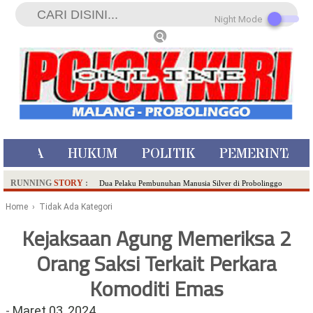
Night Mode
ISTIWA
HUKUM
POLITIK
PEMERINTAH
RUNNING
STORY
:
Dua Pelaku Pembunuhan Manusia Silver di Probolinggo
Ditangkap di Kediri,Satu Buron
Home
› Tidak Ada Kategori
SDN Sumberejo 02 Kota Batu Kembangkan Program Inovasi
Kejaksaan Agung Memeriksa 2
Literasi Melalui LASKAR JODA, Usung Filosofi Gelar Sehelai
Orang Saksi Terkait Perkara
Tikar
Ambulance Dari Berbagai Daerah Padati Kota Wisata Batu
Komoditi Emas
Hadirkan Tujuh Sapta Pesona Wisata di Amfiteater, Mikutopia
Buka Rekrutmen Karyawan,Berikut Kualifikasinya
-
Maret 03, 2024