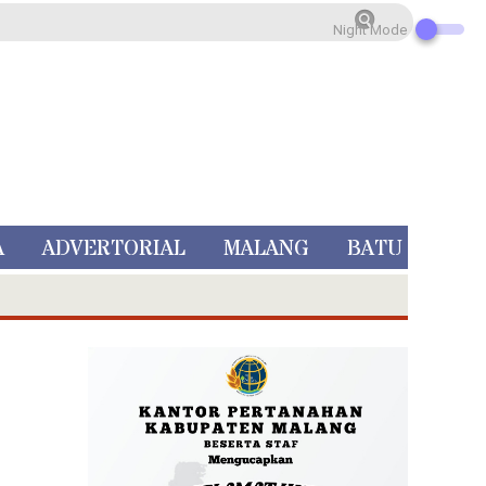
Night Mode
A
ADVERTORIAL
MALANG
BATU
 Rp 5 Juta