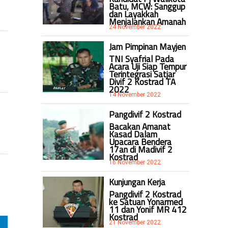
Batu, MCW: Sanggup
dan Layakkah
Menjalankan Amanah
24 November 2022
Jam Pimpinan Mayjen
TNI Syafrial Pada
Acara Uji Siap Tempur
Terintegrasi Satjar
Divif 2 Kostrad TA
2022
14 November 2022
Pangdivif 2 Kostrad
Bacakan Amanat
Kasad Dalam
Upacara Bendera
17an di Madivif 2
Kostrad
16 November 2022
Kunjungan Kerja
Pangdivif 2 Kostrad
ke Satuan Yonarmed
11 dan Yonif MR 412
Kostrad
21 November 2022