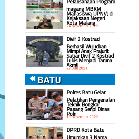
Pelaksanaan Program
magang MBKM
Mahasiswa UPNVJ di
Kejaksaan Negeri
Kota Malang
24 November 2022
Divif 2 Kostrad
Berhasil Wujudkan
Mimpi Anak Prajurit
Satjar Divif 2 Kostrad
Lulus Menjadi Taruna
Akmil
29 Juli 2021
BATU
Polres Batu Gelar
Pelatihan Pengenalan
Teknik Bongkar
Pasang Senpi Dinas
Polri
18 November 2022
DPRD Kota Batu
Umumkan 3 Nama