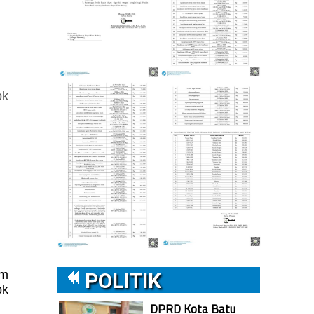
bk
.
am
POLITIK
bk
DPRD Kota Batu