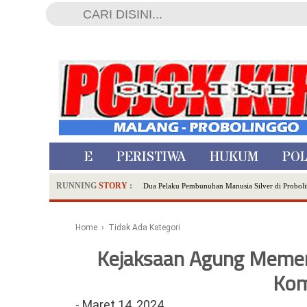
HOME
PERISTIWA
HUKUM
POL
RUNNING
STORY
:
Dua Pelaku Pembunuhan Manusia Silver di Proboli
SDN Sumberejo 02 Kota Batu Kembangkan Program 
Ambulance Dari Berbagai Daerah Padati Kota Wisa
Home
› Tidak Ada Kategori
Hadirkan Tujuh Sapta Pesona Wisata di Amfiteater
Kejaksaan Agung Memeri
Polsek Wonoasih Perkuat Ketahanan Pangan Lewat 
RILIS RAPAT PLENO TERBUKA PEMUTAKHIRA
Kom
Tugu Tirta Usung 'Smart Water City' di Indonesi
-
Maret 14, 2024
Meriah,Peringati Hari Bhayangkara ke-80,Polres B