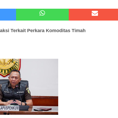
 Kode Etik Advokat, Abd. Aziz Divonis Bersalah
pir Ke-Waroeng Tani Dau Malang,Dijamin Ketagihan,Ini Sebabnya
aksi
Terkait Perkara Komoditas Timah