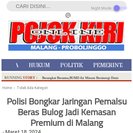
Night Mode
ISTIWA
HUKUM
POLITIK
PEMERINTAH
RUNNING
STORY
:
Berangkat Bersama,BUMD Air Minum Bersinergi Demi
Pelayanan Air Minum Aman Malang Raya!
Home
› Tidak Ada Kategori
Dua Pelaku Pembunuhan Manusia Silver di Probolinggo
Polisi Bongkar Jaringan Pemalsu
Ditangkap di Kediri,Satu Buron
Beras Bulog Jadi Kemasan
SDN Sumberejo 02 Kota Batu Kembangkan Program Inovasi
Literasi Melalui LASKAR JODA, Usung Filosofi Gelar Sehelai
Premium di Malang
Tikar
Ambulance Dari Berbagai Daerah Padati Kota Wisata Batu
-
Maret 18, 2024