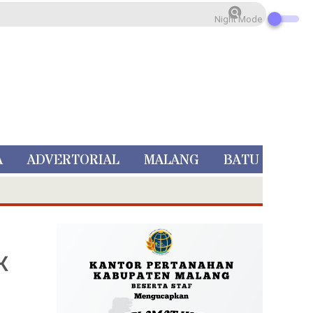
Night Mode
A
ADVERTORIAL
MALANG
BATU
K
 Rp 5 Juta