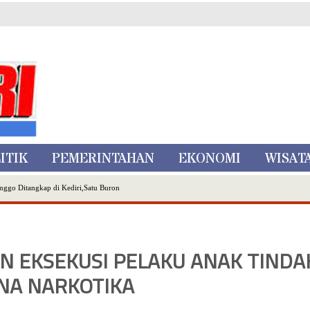
ITIK
PEMERINTAHAN
EKONOMI
WISAT
nggo Ditangkap di Kediri,Satu Buron
Inovasi Literasi Melalui LASKAR JODA, Usung Filosofi Gelar Sehelai Tikar
ta Batu
, Mikutopia Buka Rekrutmen Karyawan,Berikut Kualifikasinya
N EKSEKUSI PELAKU ANAK TINDA
Dialog Bersama Petani
N DATA PEMILIH BERKELANJUTAN (PDPB) TRIWULAN II
NA NARKOTIKA
a City Expo APEKSI XVIII Medan
atu Gelar Kapolres Cup 9 Ball Tournament,Gandeng Carabao Bistro & Pool Batu HQ Total Hadiah