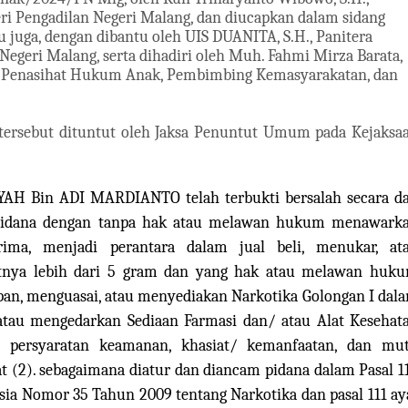
i Pengadilan Negeri Malang, dan diucapkan dalam sidang
 juga, dengan dibantu oleh UIS DUANITA, S.H., Panitera
Negeri Malang, serta dihadiri oleh Muh. Fahmi Mirza Barata,
i Penasihat Hukum Anak, Pembimbing Kemasyarakatan, dan
tersebut dituntut oleh Jaksa Penuntut Umum pada Kejaksa
H Bin ADI MARDIANTO telah terbukti bersalah secara d
 pidana dengan tanpa hak atau melawan hukum menawark
rima, menjadi perantara dalam jual beli, menukar, at
atnya lebih dari 5 gram dan yang hak atau melawan huk
n, menguasai, atau menyediakan Narkotika Golongan I dal
au mengedarkan Sediaan Farmasi dan/ atau Alat Kesehat
 persyaratan keamanan, khasiat/ kemanfaatan, dan mu
t (2). sebagaimana diatur dan diancam pidana dalam Pasal 1
sia Nomor 35 Tahun 2009 tentang Narkotika dan pasal 111 ay