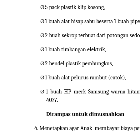
Ø
5 pack plastik klip kosong,
Ø
1 buah alat hisap sabu beserta 1 buah pip
Ø
2 buah sekrop terbuat dari potongan sedot
Ø
1 buah timbangan elektrik,
Ø
2 bendel plastik pembungkus,
Ø
1 buah alat pelurus rambut (catok),
Ø
1 buah HP merk Samsung warna hitam 
4077.
Dirampas untuk dimusnahkan
4.
Menetapkan agar Anak
membayar biaya perk