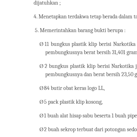
dijatuhkan ;
4. Menetapkan terdakwa tetap berada dalam t
5. Memerintahkan barang bukti berupa :
Ø
11 bungkus plastik klip berisi Narkotik
pembungkusnya berat bersih 31,401 gram 
Ø
2 bungkus plastik klip berisi Narkotika
pembungkusnya dan berat bersih 23,50 gr
Ø
84 butir obat keras logo LL,
Ø
5 pack plastik klip kosong,
Ø
1 buah alat hisap sabu beserta 1 buah pip
Ø
2 buah sekrop terbuat dari potongan sedot