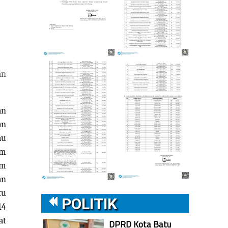
an
an
an
au
um
am
an
tu
POLITIK
14
at
DPRD Kota Batu