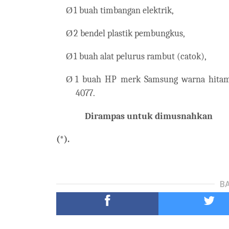
Ø
1 buah timbangan elektrik,
Ø
2 bendel plastik pembungkus,
Ø
1 buah alat pelurus rambut (catok),
Ø
1 buah HP merk Samsung warna hitam 
4077.
Dirampas untuk dimusnahkan
(*).
BA