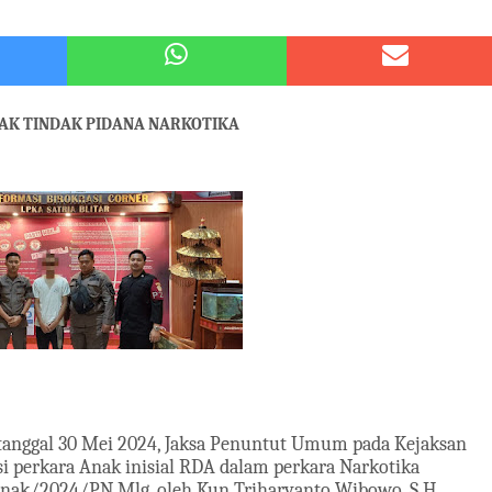
 Kode Etik Advokat, Abd. Aziz Divonis Bersalah
pir Ke-Waroeng Tani Dau Malang,Dijamin Ketagihan,Ini Sebabnya
NAK TINDAK PIDANA NARKOTIKA
tanggal
30 Mei 2024, Jaksa Penuntut Umum pada Kejaksan
i perkara Anak inisial RDA dalam perkara Narkotika
Anak/2024/PN Mlg, oleh Kun Triharyanto Wibowo, S.H.,