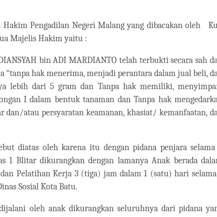
is Hakim Pengadilan Negeri Malang yang dibacakan oleh
K
ua Majelis Hakim yaitu :
IANSYAH bin ADI MARDIANTO telah terbukti secara sah d
 “tanpa hak menerima, menjadi perantara dalam jual beli, d
ya lebih dari 5 gram dan Tanpa hak memiliki, menyimpa
longan I dalam bentuk tanaman dan Tanpa hak mengedark
r dan/atau persyaratan keamanan, khasiat/ kemanfaatan, d
ebut diatas oleh karena itu dengan pidana penjara selama
s 1 Blitar dikurangkan dengan lamanya Anak berada dal
an Pelatihan Kerja 3 (tiga) jam dalam 1 (satu) hari selama
nas Sosial Kota Batu.
ijalani oleh anak dikurangkan seluruhnya dari pidana ya