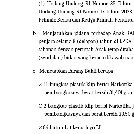
(1) Undang-Undang RI Nomor 35 Tahun 20
Undang-Undang RI Nomor 17 tahun 2023 t
Primair, Kedua dan Ketiga Primair Penun
b.
Menjatuhkan pidana terhadap Anak 
penjara selama 8 (delapan) tahun di LPKA
tahanan dengan perintah Anak tetap ditahan
(sembilan) bulan yang berada dibawah naun
c.
Menetapkan Barang Bukti berupa :
Ø
11 bungkus plastik klip berisi Narkotik
pembungkusnya berat bersih 31,401 gram 
Ø
2 bungkus plastik klip berisi Narkotika
pembungkusnya dan berat bersih 23,50 gr
Ø
84 butir obat keras logo LL,