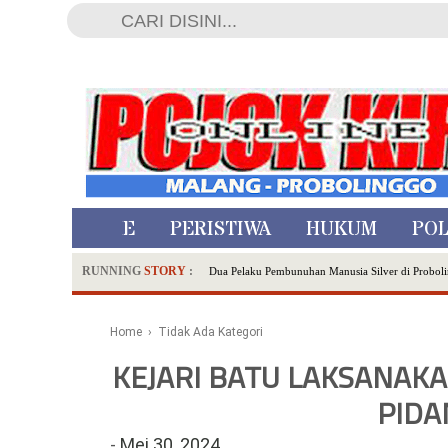
HOME
PERISTIWA
HUKUM
POL
RUNNING
STORY
:
Dua Pelaku Pembunuhan Manusia Silver di Proboli
SDN Sumberejo 02 Kota Batu Kembangkan Program 
Ambulance Dari Berbagai Daerah Padati Kota Wisa
Home
› Tidak Ada Kategori
Hadirkan Tujuh Sapta Pesona Wisata di Amfiteater
KEJARI BATU LAKSANAKA
Polsek Wonoasih Perkuat Ketahanan Pangan Lewat 
RILIS RAPAT PLENO TERBUKA PEMUTAKHIRA
PIDA
Tugu Tirta Usung 'Smart Water City' di Indonesi
-
Mei 30, 2024
Meriah,Peringati Hari Bhayangkara ke-80,Polres B