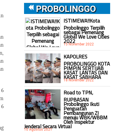
PROBOLINGGO
un
ISTIMEWA!!Kota
Probolinggo Terpilih
sebagai Pemenang
Global We Love Cities
an
2022
an
15 November 2022
n,
KAPOLRES
an
PROBOLINGGO KOTA
PIMPIN SERTIJAB
an
KASAT LANTAS DAN
KASAT SABHARA
18 November 2022
 6
Road to TPN,
am
RUPBASAN
Probolinggo Ikuti
 6
Penguatan
Pembangunan ZI
menuju WBK/WBBM
Oleh Inspektur
Jenderal Secara Virtual
ng
10 Agustus 2021