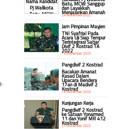
Batu, MCW: Sanggup
dan Layakkah
Menjalankan Amanah
24 November 2022
Jam Pimpinan Mayjen
TNI Syafrial Pada
Acara Uji Siap Tempur
Terintegrasi Satjar
Divif 2 Kostrad TA
2022
14 November 2022
Pangdivif 2 Kostrad
Bacakan Amanat
Kasad Dalam
Upacara Bendera
17an di Madivif 2
2-
Kostrad
16 November 2022
Kunjungan Kerja
Pangdivif 2 Kostrad
ke Satuan Yonarmed
11 dan Yonif MR 412
Kostrad
21 November 2022