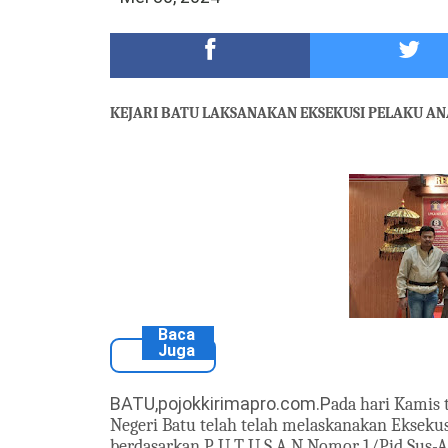
DKD PERADI Malang Jatuhkan Putusan Pelanggaran
Healing-Healing Ke-Malang Batu Jangan Lupa Mam
KEJARI BATU LAKSANAKAN EKSEKUSI PELAKU A
Baca
Juga
BATU,pojokkirimapro.com.P
ada
hari Kamis
Negeri Batu telah telah melaskanakan Eksekus
berdasarkan P U T U S A N Nomor 1/Pid.Sus-