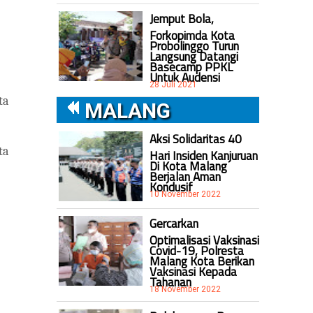
Jemput Bola,
Forkopimda Kota
Probolinggo Turun
Langsung Datangi
Basecamp PPKL
Untuk Audensi
28 Juli 2021
ta
MALANG
Aksi Solidaritas 40
ta
Hari Insiden Kanjuruan
Di Kota Malang
Berjalan Aman
Kondusif
10 November 2022
Gercarkan
Optimalisasi Vaksinasi
Covid-19, Polresta
Malang Kota Berikan
Vaksinasi Kepada
Tahanan
18 November 2022