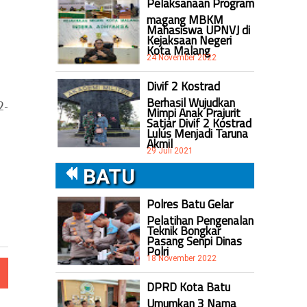
Pelaksanaan Program
magang MBKM
Mahasiswa UPNVJ di
Kejaksaan Negeri
Kota Malang
24 November 2022
Divif 2 Kostrad
Berhasil Wujudkan
2-
Mimpi Anak Prajurit
Satjar Divif 2 Kostrad
Lulus Menjadi Taruna
Akmil
29 Juli 2021
BATU
Polres Batu Gelar
Pelatihan Pengenalan
Teknik Bongkar
Pasang Senpi Dinas
Polri
18 November 2022
DPRD Kota Batu
Umumkan 3 Nama