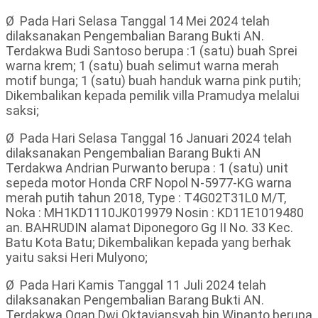
Ø Pada Hari Selasa Tanggal 14 Mei 2024 telah
dilaksanakan Pengembalian Barang Bukti AN.
Terdakwa Budi Santoso berupa :1 (satu) buah Sprei
warna krem; 1 (satu) buah selimut warna merah
motif bunga; 1 (satu) buah handuk warna pink putih;
Dikembalikan kepada pemilik villa Pramudya melalui
saksi;
Ø Pada Hari Selasa Tanggal 16 Januari 2024 telah
dilaksanakan Pengembalian Barang Bukti AN
Terdakwa Andrian Purwanto berupa : 1 (satu) unit
sepeda motor Honda CRF Nopol N-5977-KG warna
merah putih tahun 2018, Type : T4G02T31L0 M/T,
Noka : MH1KD1110JK019979 Nosin : KD11E1019480
an. BAHRUDIN alamat Diponegoro Gg II No. 33 Kec.
Batu Kota Batu; Dikembalikan kepada yang berhak
yaitu saksi Heri Mulyono;
Ø Pada Hari Kamis Tanggal 11 Juli 2024 telah
dilaksanakan Pengembalian Barang Bukti AN.
Terdakwa Ogan Dwi Oktaviansyah bin Winanto berupa