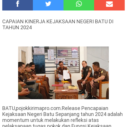
Hadirkan Tujuh Sapta Pesona Wisata di Amfiteater, Mikutopia
Buka Rekrutmen Karyawan,Berikut Kualifikasinya
Polsek Wonoasih Perkuat Ketahanan Pangan Lewat Dialog
CAPAIAN KINERJA KEJAKSAAN NEGERI BATU DI
Bersama Petani
TAHUN 2024
RILIS RAPAT PLENO TERBUKA PEMUTAKHIRAN DATA
PEMILIH BERKELANJUTAN (PDPB) TRIWULAN II
Tugu Tirta Usung 'Smart Water City' di Indonesia City Expo
APEKSI XVIII Medan
Meriah,Peringati Hari Bhayangkara ke-80,Polres Batu Gelar
Kapolres Cup 9 Ball Tournament,Gandeng Carabao Bistro &
Pool Batu HQ Total Hadiah Rp 5 Juta
DKD PERADI Malang Jatuhkan Putusan Pelanggaran Kode Etik
Advokat, Abd. Aziz Divonis Bersalah
BATU,pojokkirimapro.com.Release Pencapaian
Kejaksaan Negeri Batu Sepanjang tahun 2024 adalah
momentum untuk melakukan refleksi atas
pelaksanaan tugas pokok dan Fungsi Kejaksaan