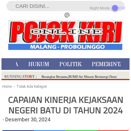
Night Mode
ISTIWA
HUKUM
POLITIK
PEMERINTAH
RUNNING
STORY
:
Berangkat Bersama,BUMD Air Minum Bersinergi Demi
Pelayanan Air Minum Aman Malang Raya!
Home
› Tidak Ada Kategori
Dua Pelaku Pembunuhan Manusia Silver di Probolinggo
CAPAIAN KINERJA KEJAKSAAN
Ditangkap di Kediri,Satu Buron
NEGERI BATU DI TAHUN 2024
SDN Sumberejo 02 Kota Batu Kembangkan Program Inovasi
Literasi Melalui LASKAR JODA, Usung Filosofi Gelar Sehelai
-
Desember 30, 2024
Tikar
Ambulance Dari Berbagai Daerah Padati Kota Wisata Batu