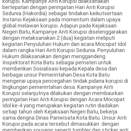
korupsi. Kampanye Anti Korupsi dilaksanakan
bertepatan dengan peringatan Hari Anti Korupsi
Sedunia (Hakordia) sebagai tindakan keikutsertaan
Instansi Kejaksaan pada momentum dalam upaya
global melawan korupsi. Adapun pada Kejaksaan
Negeri Batu, Kampanye Anti Korupsi diselenggarakan
dengan melaksanakan 2 (dua) kegiatan meliputi
kegiatan Penyuluhan Hukum dan acara Mocopat Idol
dalam rangka Hari Anti Korupsi Sedunia. Penyuluhan
Hukum dilaksanakan dengan menggandeng
Inspektorat Kota Batu sebagai pemateri untuk
memberikan Sosialisasi kepada Kepala desa dan
berbagai unsur Pemerintahan Desa Kota Batu
mengenai upaya pencegahan tindak pidana korupsi di
lingkungan pemerintahan desa. Kampanye Anti
Korupsi selanjutnya dilakukan dengan membaurkan
peringatan Hari Anti Korupsi dengan Acara Mocopat
Idol ke-4 yang merupakan kegiatan rutin diadakan
setiap tahun oleh Kejaksaan Negeri Batu, bekerja
sama dengna Dinas Pariwisata Kota Batu. Unsur Anti
Korupsi pada acara tersebut dimasukkan dengan
memberikan souvenir seperti tumbler dan sticker anti