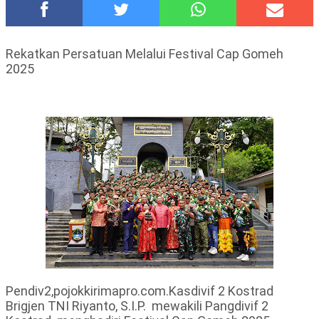
Polsek Wonoasih Perkuat Ketahanan Pangan Lewat Dialog
Bersama Petani
RILIS RAPAT PLENO TERBUKA PEMUTAKHIRAN DATA
Rekatkan Persatuan Melalui Festival Cap Gomeh
PEMILIH BERKELANJUTAN (PDPB) TRIWULAN II
2025
Tugu Tirta Usung 'Smart Water City' di Indonesia City Expo
APEKSI XVIII Medan
Meriah,Peringati Hari Bhayangkara ke-80,Polres Batu Gelar
Kapolres Cup 9 Ball Tournament,Gandeng Carabao Bistro &
Pool Batu HQ Total Hadiah Rp 5 Juta
DKD PERADI Malang Jatuhkan Putusan Pelanggaran Kode Etik
Advokat, Abd. Aziz Divonis Bersalah
Healing-Healing Ke-Malang Batu Jangan Lupa Mampir Ke-
Waroeng Tani Dau Malang,Dijamin Ketagihan,Ini Sebabnya
Pendiv2,pojokkirimapro.com.Kasdivif 2 Kostrad
Brigjen TNI Riyanto, S.I.P. mewakili Pangdivif 2