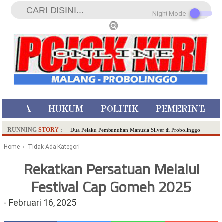
Night Mode
ISTIWA
HUKUM
POLITIK
PEMERINTAH
RUNNING
STORY
:
Dua Pelaku Pembunuhan Manusia Silver di Probolinggo
Ditangkap di Kediri,Satu Buron
Home
› Tidak Ada Kategori
SDN Sumberejo 02 Kota Batu Kembangkan Program Inovasi
Rekatkan Persatuan Melalui
Literasi Melalui LASKAR JODA, Usung Filosofi Gelar Sehelai
Festival Cap Gomeh 2025
Tikar
Ambulance Dari Berbagai Daerah Padati Kota Wisata Batu
-
Februari 16, 2025
Hadirkan Tujuh Sapta Pesona Wisata di Amfiteater, Mikutopia
Buka Rekrutmen Karyawan,Berikut Kualifikasinya